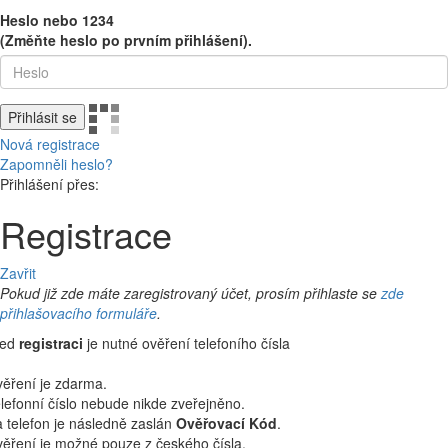
Heslo nebo 1234
(Změňte heslo po prvním přihlášení).
Přihlásit se
Nová registrace
Zapomněli heslo?
Přihlášení přes:
Registrace
Zavřit
Pokud již zde máte zaregistrovaný účet, prosím přihlaste se
zde
přihlašovacího formuláře
.
řed
registraci
je nutné ověření telefoního čísla
ěření je zdarma.
lefonní číslo nebude nikde zveřejněno.
 telefon je následně zaslán
Ověřovací Kód
.
ěření je možné pouze z českého čísla.