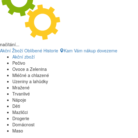
načítání...
Akční Žboží
Oblíbené
Historie
Kam Vám nákup dovezeme
Akční zboží
Pečivo
Ovoce a Zelenina
Mléčné a chlazené
Uzeniny a lahůdky
Mražené
Trvanlivé
Nápoje
Děti
Mazličci
Drogerie
Domácnost
Maso