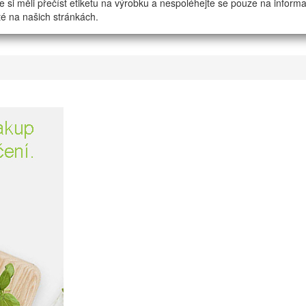
e si měli přečíst etiketu na výrobku a nespoléhejte se pouze na inform
é na našich stránkách.