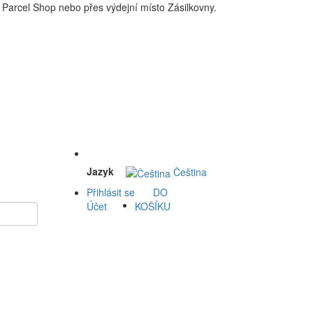
Parcel Shop nebo přes výdejní místo Zásilkovny.
 a okolí doprava zdarma. Nakupdomu.cz
Jazyk
Čeština
Přihlásit se
DO
Účet
KOŠÍKU