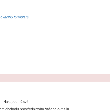
šovacího formuláře
.
y | Nákupdomů.cz!
rem obchodu prostřednictvím Vašeho e-mailu.