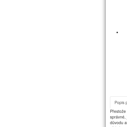
Popis 
Přestože 
správné, 
důvodu ak