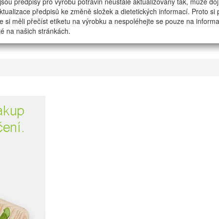
jsou předpisy pro výrobu potravin neustále aktualizovány tak, může dojí
tualizace předpisů ke změně složek a dietetických informací. Proto si
e si měli přečíst etiketu na výrobku a nespoléhejte se pouze na inform
é na našich stránkách.