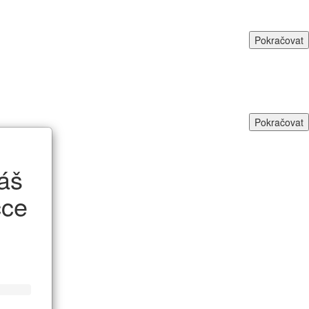
Pokračovat
Pokračovat
áš
čce