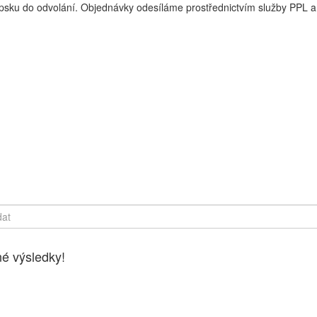
sku do odvolání. Objednávky odesíláme prostřednictvím služby PPL a 
y online, Čerstvé potraviny dovezeme až k vašim dveřím. Česká lípa
é výsledky!