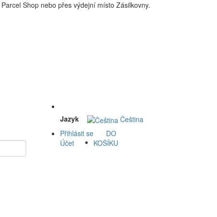
Parcel Shop nebo přes výdejní místo Zásilkovny.
 a okolí doprava zdarma. Nakupdomu.cz
Jazyk
Čeština
Přihlásit se
DO
Účet
KOŠÍKU