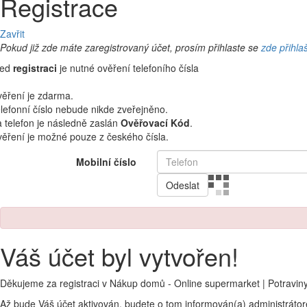
Registrace
Zavřit
Pokud již zde máte zaregistrovaný účet, prosím přihlaste se
zde přihla
řed
registraci
je nutné ověření telefoního čísla
ěření je zdarma.
lefonní číslo nebude nikde zveřejněno.
 telefon je následně zaslán
Ověřovací Kód
.
ěření je možné pouze z českého čísla.
Mobilní číslo
Odeslat
Váš účet byl vytvořen!
Děkujeme za registraci v Nákup domů - Online supermarket | Potravin
Až bude Váš účet aktivován, budete o tom informován(a) administráto