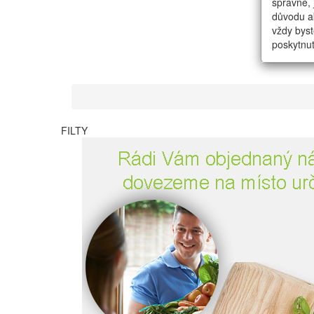
správné, 
důvodu ak
vždy byst
poskytnut
FILTY