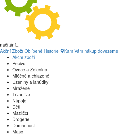
načítání...
Akční Žboží
Oblíbené
Historie
Kam Vám nákup dovezeme
Akční zboží
Pečivo
Ovoce a Zelenina
Mléčné a chlazené
Uzeniny a lahůdky
Mražené
Trvanlivé
Nápoje
Děti
Mazličci
Drogerie
Domácnost
Maso