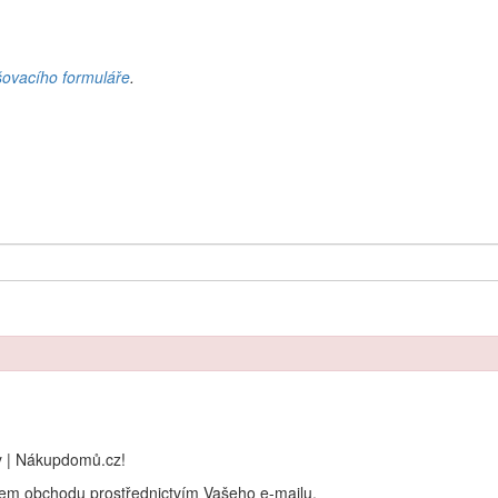
šovacího formuláře
.
y | Nákupdomů.cz!
rem obchodu prostřednictvím Vašeho e-mailu.