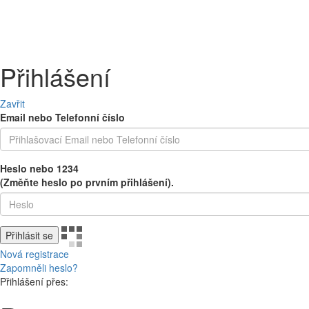
PEČIVO
OVOCE A ZELENINA
MLÉČNÉ A CHLAZENÉ
UZENINY 
Přihlášení
Zavřit
Email nebo Telefonní číslo
Heslo nebo 1234
(Změňte heslo po prvním přihlášení).
Přihlásit se
Nová registrace
Zapomněli heslo?
Přihlášení přes: