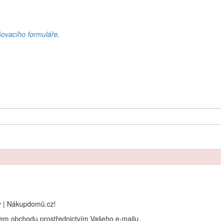
šovacího formuláře
.
y | Nákupdomů.cz!
rem obchodu prostřednictvím Vašeho e-mailu.