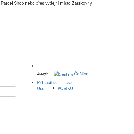
Parcel Shop nebo přes výdejní místo Zásilkovny.
 a okolí doprava zdarma. Nakupdomu.cz
Jazyk
Čeština
Přihlásit se
DO
Účet
KOŠÍKU