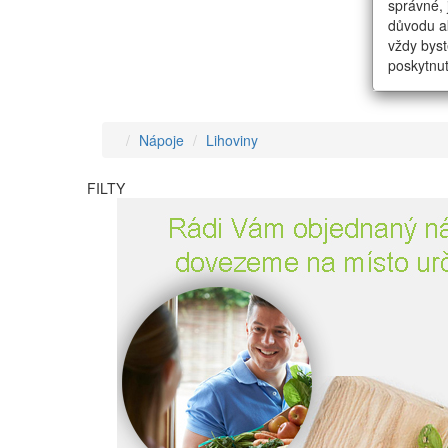
správné, 
důvodu ak
vždy byst
poskytnut
Nápoje
Lihoviny
FILTY