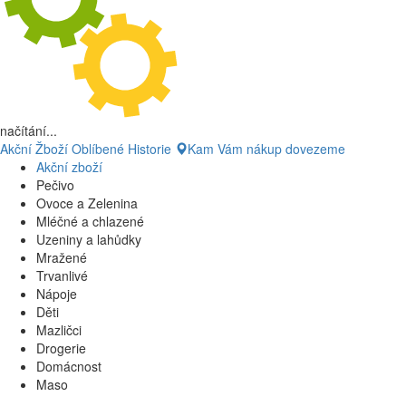
načítání...
Akční Žboží
Oblíbené
Historie
Kam Vám nákup dovezeme
Akční zboží
Pečivo
Ovoce a Zelenina
Mléčné a chlazené
Uzeniny a lahůdky
Mražené
Trvanlivé
Nápoje
Děti
Mazličci
Drogerie
Domácnost
Maso