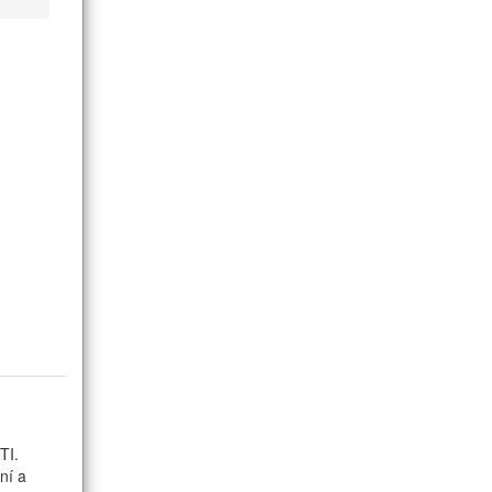
TI.
ní a