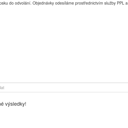
sku do odvolání. Objednávky odesíláme prostřednictvím služby PPL a 
y online, Čerstvé potraviny dovezeme až k vašim dveřím. Česká lípa
é výsledky!