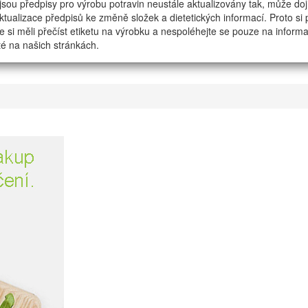
jsou předpisy pro výrobu potravin neustále aktualizovány tak, může dojí
tualizace předpisů ke změně složek a dietetických informací. Proto si
e si měli přečíst etiketu na výrobku a nespoléhejte se pouze na inform
é na našich stránkách.