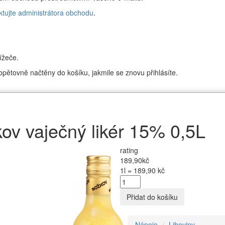
ktujte administrátora obchodu
.
ížeče.
pětovně načtěny do košíku, jakmile se znovu přihlásíte.
ov vaječný likér 15% 0,5L
rating
189,90kč
1l = 189,90 kč
Přidat do košíku
Nápoje
Lihoviny