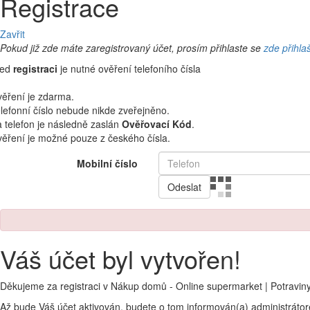
Registrace
Zavřit
Pokud již zde máte zaregistrovaný účet, prosím přihlaste se
zde přihla
řed
registraci
je nutné ověření telefoního čísla
ěření je zdarma.
lefonní číslo nebude nikde zveřejněno.
 telefon je následně zaslán
Ověřovací Kód
.
ěření je možné pouze z českého čísla.
Mobilní číslo
Odeslat
Váš účet byl vytvořen!
Děkujeme za registraci v Nákup domů - Online supermarket | Potravin
Až bude Váš účet aktivován, budete o tom informován(a) administráto