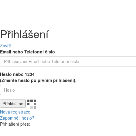
PEČIVO
OVOCE A ZELENINA
MLÉČNÉ A CHLAZENÉ
UZENINY 
Přihlášení
Zavřit
Email nebo Telefonní číslo
Heslo nebo 1234
(Změňte heslo po prvním přihlášení).
Přihlásit se
Nová registrace
Zapomněli heslo?
Přihlášení přes: