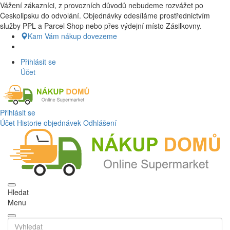
Vážení zákazníci, z provozních důvodů nebudeme rozvážet po
Nákup Potraviny domů, Nákup potraviny online, Čerstvé potraviny
Českolipsku do odvolání. Objednávky odesíláme prostřednictvím
dovezeme až k vašim dveřím. Česká lípa a okolí doprava zdarma.
služby PPL a Parcel Shop nebo přes výdejní místo Zásilkovny.
Nakupdomu.cz
Kam Vám nákup dovezeme
Přihlásit se
Účet
Přihlásit se
Účet
Historie objednávek
Odhlášení
Hledat
Menu