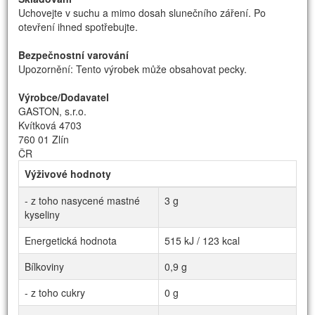
Uchovejte v suchu a mimo dosah slunečního záření. Po
otevření ihned spotřebujte.
Bezpečnostní varování
Upozornění: Tento výrobek může obsahovat pecky.
Výrobce/Dodavatel
GASTON, s.r.o.
Kvítková 4703
760 01 Zlín
ČR
Výživové hodnoty
- z toho nasycené mastné
3 g
kyseliny
Energetická hodnota
515 kJ / 123 kcal
Bílkoviny
0,9 g
- z toho cukry
0 g