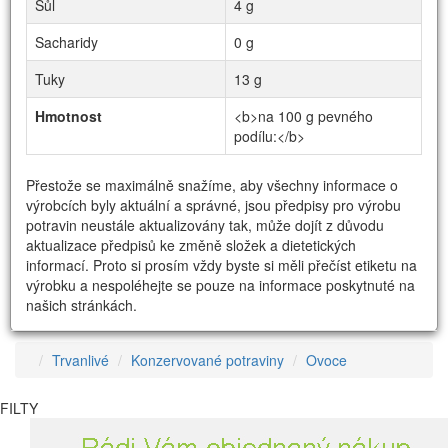
Sůl
4 g
Sacharidy
0 g
Tuky
13 g
Hmotnost
<b>na 100 g pevného
podílu:</b>
Přestože se maximálně snažíme, aby všechny informace o
výrobcích byly aktuální a správné, jsou předpisy pro výrobu
potravin neustále aktualizovány tak, může dojít z důvodu
aktualizace předpisů ke změně složek a dietetických
informací. Proto si prosím vždy byste si měli přečíst etiketu na
výrobku a nespoléhejte se pouze na informace poskytnuté na
našich stránkách.
Trvanlivé
Konzervované potraviny
Ovoce
FILTY