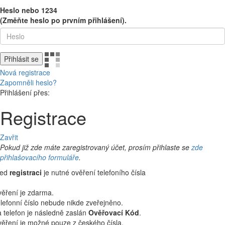
Heslo nebo 1234
(Změňte heslo po prvním přihlášení).
Přihlásit se
Nová registrace
Zapomněli heslo?
Přihlášení přes:
Registrace
Zavřit
Pokud již zde máte zaregistrovaný účet, prosím přihlaste se
zde
přihlašovacího formuláře
.
řed
registraci
je nutné ověření telefoního čísla
ěření je zdarma.
lefonní číslo nebude nikde zveřejněno.
 telefon je následně zaslán
Ověřovací Kód
.
ěření je možné pouze z českého čísla.