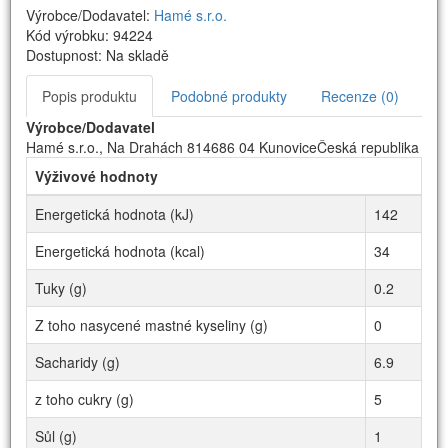
Výrobce/Dodavatel:
Hamé s.r.o.
Kód výrobku: 94224
Dostupnost: Na skladě
Popis produktu
Podobné produkty
Recenze (0)
Výrobce/Dodavatel
Hamé s.r.o., Na Drahách 814686 04 KunoviceČeská republika
Výživové hodnoty
Energetická hodnota (kJ)
142
Energetická hodnota (kcal)
34
Tuky (g)
0.2
Z toho nasycené mastné kyseliny (g)
0
Sacharidy (g)
6.9
z toho cukry (g)
5
Sůl (g)
1