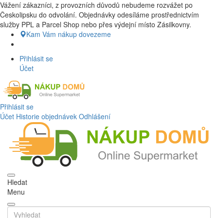
Vážení zákazníci, z provozních důvodů nebudeme rozvážet po
Nákup Potraviny domů, Nákup potraviny online, Čerstvé potraviny
Českolipsku do odvolání. Objednávky odesíláme prostřednictvím
dovezeme až k vašim dveřím. Česká lípa a okolí doprava zdarma.
služby PPL a Parcel Shop nebo přes výdejní místo Zásilkovny.
Nakupdomu.cz
Kam Vám nákup dovezeme
Přihlásit se
Účet
Přihlásit se
Účet
Historie objednávek
Odhlášení
Hledat
Menu