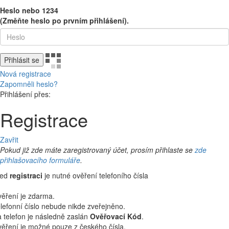
Heslo nebo 1234
(Změňte heslo po prvním přihlášení).
Přihlásit se
Nová registrace
Zapomněli heslo?
Přihlášení přes:
Registrace
Zavřit
Pokud již zde máte zaregistrovaný účet, prosím přihlaste se
zde
přihlašovacího formuláře
.
řed
registraci
je nutné ověření telefoního čísla
ěření je zdarma.
lefonní číslo nebude nikde zveřejněno.
 telefon je následně zaslán
Ověřovací Kód
.
ěření je možné pouze z českého čísla.