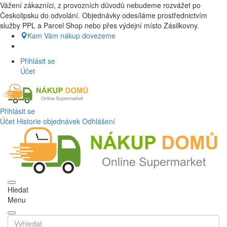
Vážení zákazníci, z provozních důvodů nebudeme rozvážet po
Nákup Potraviny domů, Nákup potraviny online, Čerstvé potraviny
Českolipsku do odvolání. Objednávky odesíláme prostřednictvím
dovezeme až k vašim dveřím. Česká lípa a okolí doprava zdarma.
služby PPL a Parcel Shop nebo přes výdejní místo Zásilkovny.
Nakupdomu.cz
Kam Vám nákup dovezeme
Přihlásit se
Účet
Přihlásit se
Účet
Historie objednávek
Odhlášení
Hledat
Menu