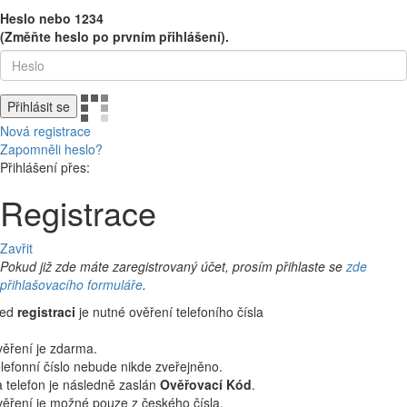
Heslo nebo 1234
(Změňte heslo po prvním přihlášení).
Přihlásit se
Nová registrace
Zapomněli heslo?
Přihlášení přes:
Registrace
Zavřit
Pokud již zde máte zaregistrovaný účet, prosím přihlaste se
zde
přihlašovacího formuláře
.
řed
registraci
je nutné ověření telefoního čísla
ěření je zdarma.
lefonní číslo nebude nikde zveřejněno.
 telefon je následně zaslán
Ověřovací Kód
.
ěření je možné pouze z českého čísla.