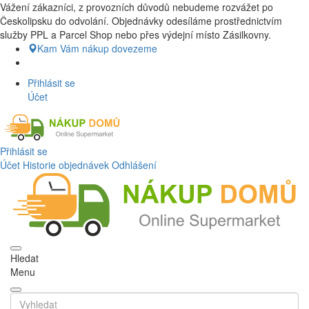
Vážení zákazníci, z provozních důvodů nebudeme rozvážet po
Nákup Potraviny domů, Nákup potraviny online, Čerstvé potraviny
Českolipsku do odvolání. Objednávky odesíláme prostřednictvím
dovezeme až k vašim dveřím. Česká lípa a okolí doprava zdarma.
služby PPL a Parcel Shop nebo přes výdejní místo Zásilkovny.
Nakupdomu.cz
Kam Vám nákup dovezeme
Přihlásit se
Účet
Přihlásit se
Účet
Historie objednávek
Odhlášení
Hledat
Menu