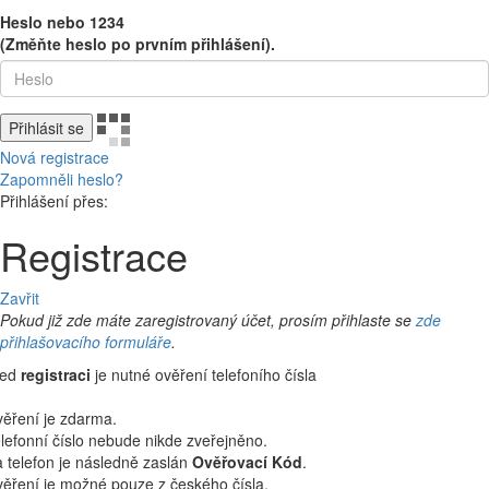
Heslo nebo 1234
(Změňte heslo po prvním přihlášení).
Přihlásit se
Nová registrace
Zapomněli heslo?
Přihlášení přes:
Registrace
Zavřit
Pokud již zde máte zaregistrovaný účet, prosím přihlaste se
zde
přihlašovacího formuláře
.
řed
registraci
je nutné ověření telefoního čísla
ěření je zdarma.
lefonní číslo nebude nikde zveřejněno.
 telefon je následně zaslán
Ověřovací Kód
.
ěření je možné pouze z českého čísla.