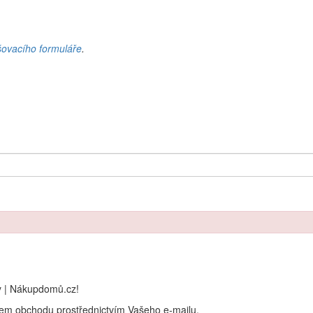
šovacího formuláře
.
y | Nákupdomů.cz!
rem obchodu prostřednictvím Vašeho e-mailu.