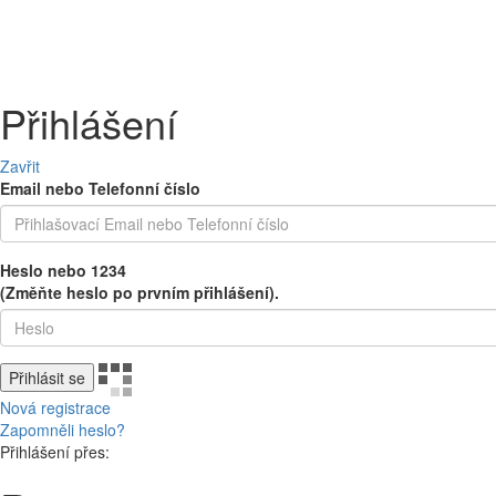
PEČIVO
OVOCE A ZELENINA
MLÉČNÉ A CHLAZENÉ
UZENINY 
Přihlášení
Zavřit
Email nebo Telefonní číslo
Heslo nebo 1234
(Změňte heslo po prvním přihlášení).
Přihlásit se
Nová registrace
Zapomněli heslo?
Přihlášení přes: