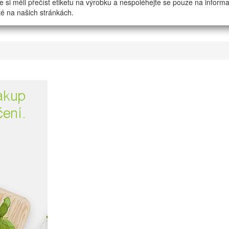
e si měli přečíst etiketu na výrobku a nespoléhejte se pouze na inform
é na našich stránkách.