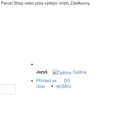
Parcel Shop nebo přes výdejní místo Zásilkovny.
 a okolí doprava zdarma. Nakupdomu.cz
Jazyk
Čeština
Přihlásit se
DO
Účet
KOŠÍKU