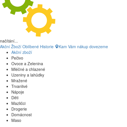
načítání...
Akční Žboží
Oblíbené
Historie
Kam Vám nákup dovezeme
Akční zboží
Pečivo
Ovoce a Zelenina
Mléčné a chlazené
Uzeniny a lahůdky
Mražené
Trvanlivé
Nápoje
Děti
Mazličci
Drogerie
Domácnost
Maso