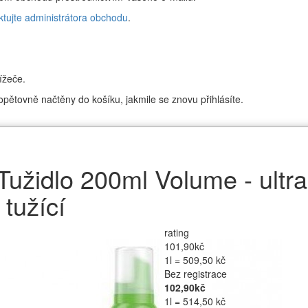
ktujte administrátora obchodu
.
ížeče.
pětovně načtěny do košíku, jakmile se znovu přihlásíte.
 Tužidlo 200ml Volume - ultra
 tužící
rating
101,90kč
1l = 509,50 kč
Bez registrace
102,90kč
1l = 514,50 kč