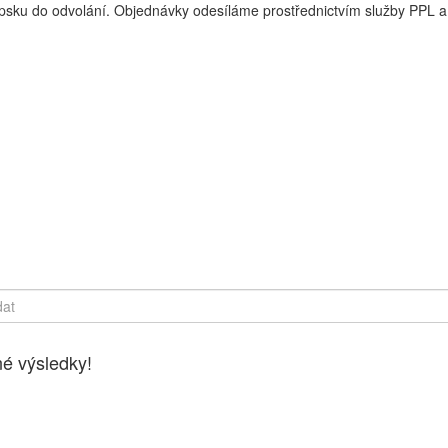
sku do odvolání. Objednávky odesíláme prostřednictvím služby PPL a 
y online, Čerstvé potraviny dovezeme až k vašim dveřím. Česká lípa
é výsledky!