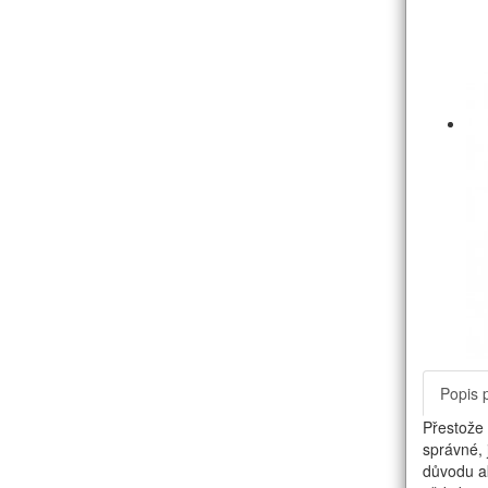
Popis 
Přestože 
správné, 
důvodu ak