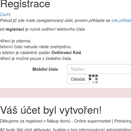
Registrace
Zavřit
Pokud již zde máte zaregistrovaný účet, prosím přihlaste se
zde přihla
řed
registraci
je nutné ověření telefoního čísla
ěření je zdarma.
lefonní číslo nebude nikde zveřejněno.
 telefon je následně zaslán
Ověřovací Kód
.
ěření je možné pouze z českého čísla.
Mobilní číslo
Odeslat
Váš účet byl vytvořen!
Děkujeme za registraci v Nákup domů - Online supermarket | Potravin
Až bude Váš účet aktivován, budete o tom informován(a) administráto