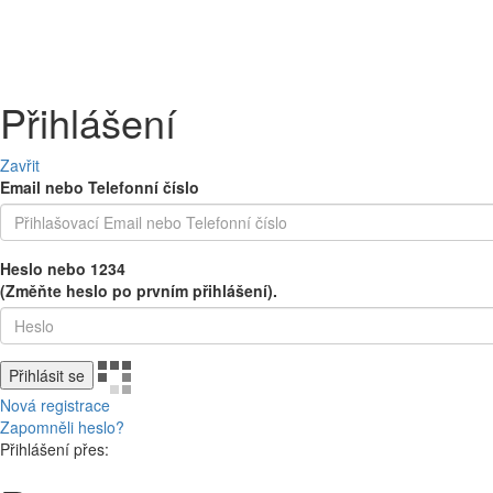
PEČIVO
OVOCE A ZELENINA
MLÉČNÉ A CHLAZENÉ
UZENINY 
Přihlášení
Zavřit
Email nebo Telefonní číslo
Heslo nebo 1234
(Změňte heslo po prvním přihlášení).
Přihlásit se
Nová registrace
Zapomněli heslo?
Přihlášení přes: