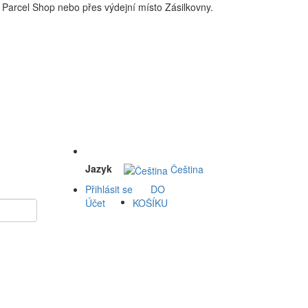
Parcel Shop nebo přes výdejní místo Zásilkovny.
 a okolí doprava zdarma. Nakupdomu.cz
Jazyk
Čeština
Přihlásit se
DO
Účet
KOŠÍKU