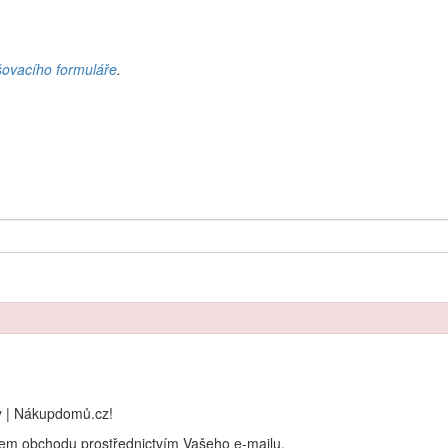
šovacího formuláře
.
y | Nákupdomů.cz!
rem obchodu prostřednictvím Vašeho e-mailu.