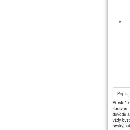
Popis 
Přestože 
správné, 
důvodu ak
vždy byst
poskytnut