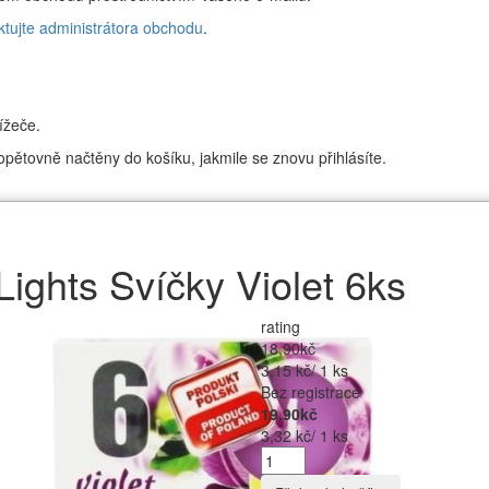
ktujte administrátora obchodu
.
ížeče.
pětovně načtěny do košíku, jakmile se znovu přihlásíte.
Lights Svíčky Violet 6ks
rating
18,90kč
3,15 kč/ 1 ks
Bez registrace
19,90kč
3,32 kč/ 1 ks