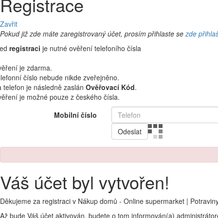
Registrace
Zavřit
Pokud již zde máte zaregistrovaný účet, prosím přihlaste se
zde přihla
řed
registraci
je nutné ověření telefoního čísla
ěření je zdarma.
lefonní číslo nebude nikde zveřejněno.
 telefon je následně zaslán
Ověřovací Kód
.
ěření je možné pouze z českého čísla.
Mobilní číslo
Odeslat
Váš účet byl vytvořen!
Děkujeme za registraci v Nákup domů - Online supermarket | Potravin
Až bude Váš účet aktivován, budete o tom informován(a) administráto