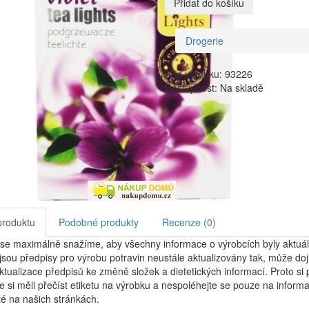
Přidat do košíku
Drogerie
Kód výrobku: 93226
Dostupnost: Na skladě
produktu
Podobné produkty
Recenze (0)
se maximálně snažíme, aby všechny informace o výrobcích byly aktuál
jsou předpisy pro výrobu potravin neustále aktualizovány tak, může dojí
tualizace předpisů ke změně složek a dietetických informací. Proto si
e si měli přečíst etiketu na výrobku a nespoléhejte se pouze na inform
é na našich stránkách.