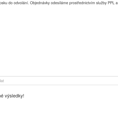
sku do odvolání. Objednávky odesíláme prostřednictvím služby PPL a 
y online, Čerstvé potraviny dovezeme až k vašim dveřím. Česká lípa
é výsledky!