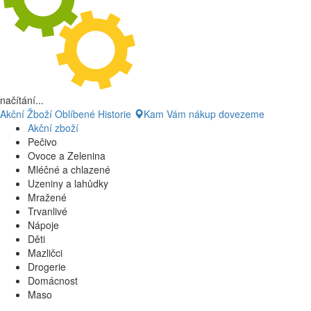
načítání...
Akční Žboží
Oblíbené
Historie
Kam Vám nákup dovezeme
Akční zboží
Pečivo
Ovoce a Zelenina
Mléčné a chlazené
Uzeniny a lahůdky
Mražené
Trvanlivé
Nápoje
Děti
Mazličci
Drogerie
Domácnost
Maso