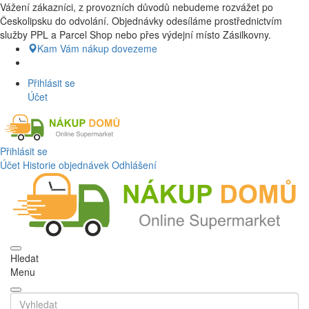
Vážení zákazníci, z provozních důvodů nebudeme rozvážet po
Nákup Potraviny domů, Nákup potraviny online, Čerstvé potraviny
Českolipsku do odvolání. Objednávky odesíláme prostřednictvím
dovezeme až k vašim dveřím. Česká lípa a okolí doprava zdarma.
služby PPL a Parcel Shop nebo přes výdejní místo Zásilkovny.
Nakupdomu.cz
Kam Vám nákup dovezeme
Přihlásit se
Účet
Přihlásit se
Účet
Historie objednávek
Odhlášení
Hledat
Menu