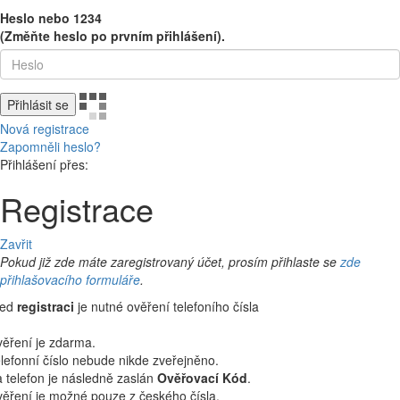
Heslo nebo 1234
(Změňte heslo po prvním přihlášení).
Přihlásit se
Nová registrace
Zapomněli heslo?
Přihlášení přes:
Registrace
Zavřit
Pokud již zde máte zaregistrovaný účet, prosím přihlaste se
zde
přihlašovacího formuláře
.
řed
registraci
je nutné ověření telefoního čísla
ěření je zdarma.
lefonní číslo nebude nikde zveřejněno.
 telefon je následně zaslán
Ověřovací Kód
.
ěření je možné pouze z českého čísla.