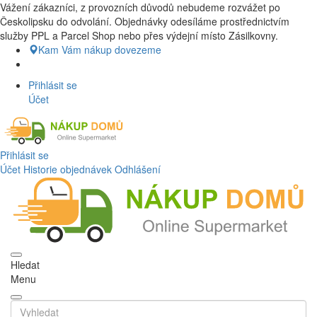
Vážení zákazníci, z provozních důvodů nebudeme rozvážet po
Nákup Potraviny domů, Nákup potraviny online, Čerstvé potraviny
Českolipsku do odvolání. Objednávky odesíláme prostřednictvím
dovezeme až k vašim dveřím. Česká lípa a okolí doprava zdarma.
služby PPL a Parcel Shop nebo přes výdejní místo Zásilkovny.
Nakupdomu.cz
Kam Vám nákup dovezeme
Přihlásit se
Účet
Přihlásit se
Účet
Historie objednávek
Odhlášení
Hledat
Menu