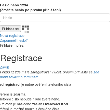
Heslo nebo 1234
(Změňte heslo po prvním přihlášení).
Přihlásit se
Nová registrace
Zapomněli heslo?
Přihlášení přes:
Registrace
Zavřit
Pokud již zde máte zaregistrovaný účet, prosím přihlaste se
zde
přihlašovacího formuláře
.
řed
registraci
je nutné ověření telefoního čísla
ěření je zdarma.
lefonní číslo nebude nikde zveřejněno.
 telefon je následně zaslán
Ověřovací Kód
.
ěření je možné pouze z českého čísla.