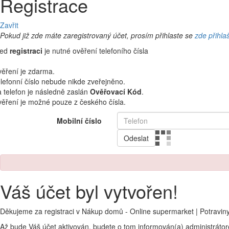
Registrace
Zavřit
Pokud již zde máte zaregistrovaný účet, prosím přihlaste se
zde přihla
řed
registraci
je nutné ověření telefoního čísla
ěření je zdarma.
lefonní číslo nebude nikde zveřejněno.
 telefon je následně zaslán
Ověřovací Kód
.
ěření je možné pouze z českého čísla.
Mobilní číslo
Odeslat
Váš účet byl vytvořen!
Děkujeme za registraci v Nákup domů - Online supermarket | Potravin
Až bude Váš účet aktivován, budete o tom informován(a) administráto