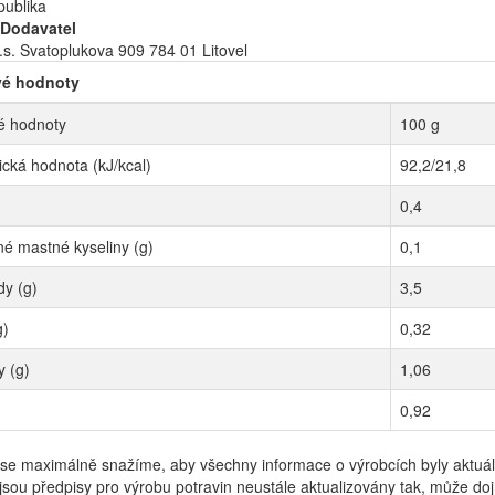
publika
/Dodavatel
.s. Svatoplukova 909 784 01 Litovel
vé hodnoty
é hodnoty
100 g
ická hodnota (kJ/kcal)
92,2/21,8
)
0,4
é mastné kyseliny (g)
0,1
dy (g)
3,5
g)
0,32
y (g)
1,06
0,92
se maximálně snažíme, aby všechny informace o výrobcích byly aktuál
jsou předpisy pro výrobu potravin neustále aktualizovány tak, může dojí