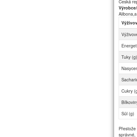
Česká re
Výrobce
Alibona,a
Výživo
Výživov
Energet
Tuky (g
Nasycen
Sachari
Cukry (
Bílkovin
Sůl (g)
Přestože 
správné, 