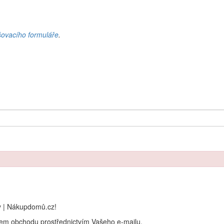
šovacího formuláře
.
y | Nákupdomů.cz!
rem obchodu prostřednictvím Vašeho e-mailu.