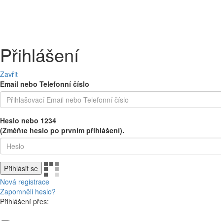
PEČIVO
OVOCE A ZELENINA
MLÉČNÉ A CHLAZENÉ
UZENINY 
Přihlášení
Zavřit
Email nebo Telefonní číslo
Heslo nebo 1234
(Změňte heslo po prvním přihlášení).
Přihlásit se
Nová registrace
Zapomněli heslo?
Přihlášení přes: