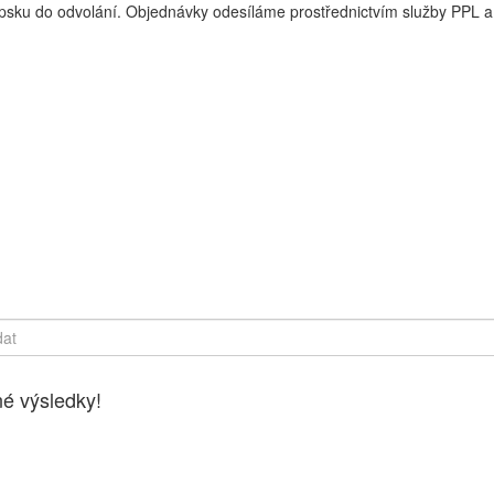
sku do odvolání. Objednávky odesíláme prostřednictvím služby PPL a 
y online, Čerstvé potraviny dovezeme až k vašim dveřím. Česká lípa
é výsledky!