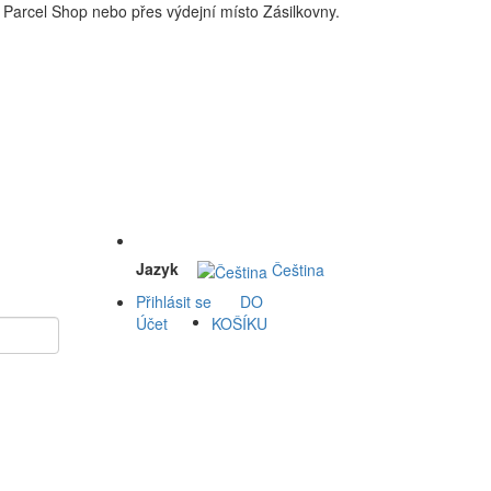
Parcel Shop nebo přes výdejní místo Zásilkovny.
 a okolí doprava zdarma. Nakupdomu.cz
Jazyk
Čeština
Přihlásit se
DO
Účet
KOŠÍKU