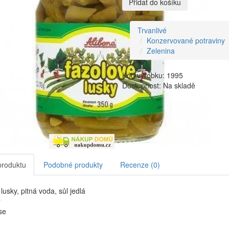
Přidat do košíku
Trvanlivé
Konzervované potraviny
Zelenina
Kód výrobku: 1995
Dostupnost: Na skladě
produktu
Podobné produkty
Recenze (0)
lusky, pitná voda, sůl jedlá
y
se