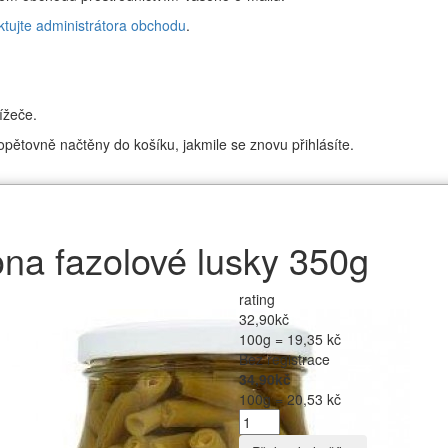
ktujte administrátora obchodu
.
ížeče.
pětovně načtěny do košíku, jakmile se znovu přihlásíte.
ona fazolové lusky 350g
rating
32,90kč
100g = 19,35 kč
Bez registrace
34,90kč
100g = 20,53 kč