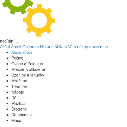
načítání...
Akční Žboží
Oblíbené
Historie
Kam Vám nákup dovezeme
Akční zboží
Pečivo
Ovoce a Zelenina
Mléčné a chlazené
Uzeniny a lahůdky
Mražené
Trvanlivé
Nápoje
Děti
Mazličci
Drogerie
Domácnost
Maso