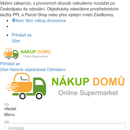
Vážení zákazníci, z provozních důvodů nebudeme rozvážet po
Nákup Potraviny domů, Nákup potraviny online, Čerstvé potraviny
Českolipsku do odvolání. Objednávky odesíláme prostřednictvím
dovezeme až k vašim dveřím. Česká lípa a okolí doprava zdarma.
služby PPL a Parcel Shop nebo přes výdejní místo Zásilkovny.
Nakupdomu.cz
Kam Vám nákup dovezeme
Přihlásit se
Účet
Přihlásit se
Účet
Historie objednávek
Odhlášení
Hledat
Menu