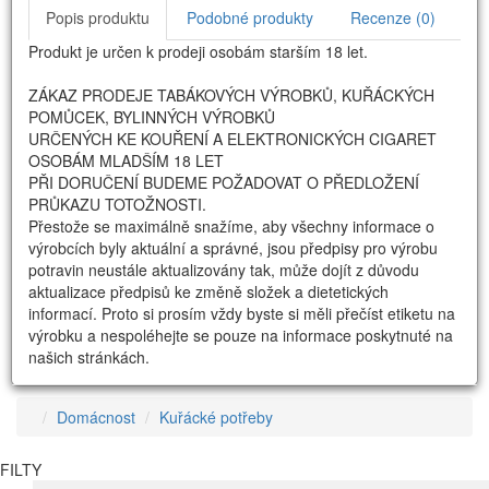
Popis produktu
Podobné produkty
Recenze (0)
Produkt je určen k prodeji osobám starším 18 let.
ZÁKAZ PRODEJE TABÁKOVÝCH VÝROBKŮ, KUŘÁCKÝCH
POMŮCEK, BYLINNÝCH VÝROBKŮ
URČENÝCH KE KOUŘENÍ A ELEKTRONICKÝCH CIGARET
OSOBÁM MLADŠÍM 18 LET
PŘI DORUČENÍ BUDEME POŽADOVAT O PŘEDLOŽENÍ
PRŮKAZU TOTOŽNOSTI.
Přestože se maximálně snažíme, aby všechny informace o
výrobcích byly aktuální a správné, jsou předpisy pro výrobu
potravin neustále aktualizovány tak, může dojít z důvodu
aktualizace předpisů ke změně složek a dietetických
informací. Proto si prosím vždy byste si měli přečíst etiketu na
výrobku a nespoléhejte se pouze na informace poskytnuté na
našich stránkách.
Domácnost
Kuřácké potřeby
FILTY