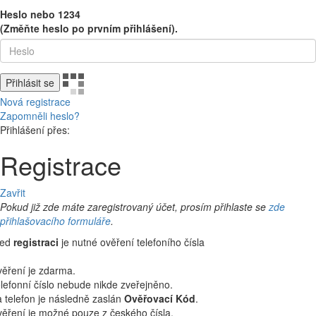
Heslo nebo 1234
(Změňte heslo po prvním přihlášení).
Přihlásit se
Nová registrace
Zapomněli heslo?
Přihlášení přes:
Registrace
Zavřit
Pokud již zde máte zaregistrovaný účet, prosím přihlaste se
zde
přihlašovacího formuláře
.
řed
registraci
je nutné ověření telefoního čísla
ěření je zdarma.
lefonní číslo nebude nikde zveřejněno.
 telefon je následně zaslán
Ověřovací Kód
.
ěření je možné pouze z českého čísla.