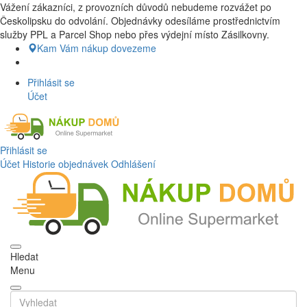
Vážení zákazníci, z provozních důvodů nebudeme rozvážet po
Nákup Potraviny domů, Nákup potraviny online, Čerstvé potraviny
Českolipsku do odvolání. Objednávky odesíláme prostřednictvím
dovezeme až k vašim dveřím. Česká lípa a okolí doprava zdarma.
služby PPL a Parcel Shop nebo přes výdejní místo Zásilkovny.
Nakupdomu.cz
Kam Vám nákup dovezeme
Přihlásit se
Účet
Přihlásit se
Účet
Historie objednávek
Odhlášení
Hledat
Menu