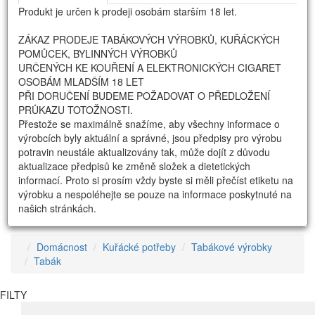
Produkt je určen k prodeji osobám starším 18 let.
ZÁKAZ PRODEJE TABÁKOVÝCH VÝROBKŮ, KUŘÁCKÝCH
POMŮCEK, BYLINNÝCH VÝROBKŮ
URČENÝCH KE KOUŘENÍ A ELEKTRONICKÝCH CIGARET
OSOBÁM MLADŠÍM 18 LET
PŘI DORUČENÍ BUDEME POŽADOVAT O PŘEDLOŽENÍ
PRŮKAZU TOTOŽNOSTI.
Přestože se maximálně snažíme, aby všechny informace o
výrobcích byly aktuální a správné, jsou předpisy pro výrobu
potravin neustále aktualizovány tak, může dojít z důvodu
aktualizace předpisů ke změně složek a dietetických
informací. Proto si prosím vždy byste si měli přečíst etiketu na
výrobku a nespoléhejte se pouze na informace poskytnuté na
našich stránkách.
Domácnost
Kuřácké potřeby
Tabákové výrobky
Tabák
FILTY