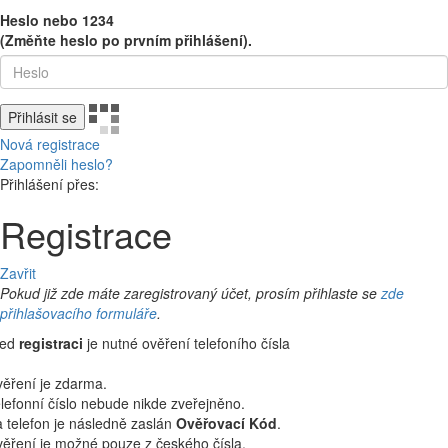
Heslo nebo 1234
(Změňte heslo po prvním přihlášení).
Přihlásit se
Nová registrace
Zapomněli heslo?
Přihlášení přes:
Registrace
Zavřit
Pokud již zde máte zaregistrovaný účet, prosím přihlaste se
zde
přihlašovacího formuláře
.
řed
registraci
je nutné ověření telefoního čísla
ěření je zdarma.
lefonní číslo nebude nikde zveřejněno.
 telefon je následně zaslán
Ověřovací Kód
.
ěření je možné pouze z českého čísla.