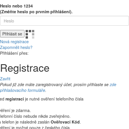
Heslo nebo 1234
(Změňte heslo po prvním přihlášení).
Přihlásit se
Nová registrace
Zapomněli heslo?
Přihlášení přes:
Registrace
Zavřit
Pokud již zde máte zaregistrovaný účet, prosím přihlaste se
zde
přihlašovacího formuláře
.
řed
registraci
je nutné ověření telefoního čísla
ěření je zdarma.
lefonní číslo nebude nikde zveřejněno.
 telefon je následně zaslán
Ověřovací Kód
.
ěření je možné pouze z českého čísla.