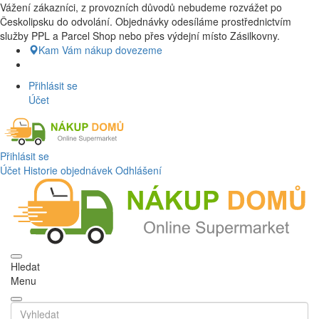
Vážení zákazníci, z provozních důvodů nebudeme rozvážet po
Nákup Potraviny domů, Nákup potraviny online, Čerstvé potraviny
Českolipsku do odvolání. Objednávky odesíláme prostřednictvím
dovezeme až k vašim dveřím. Česká lípa a okolí doprava zdarma.
služby PPL a Parcel Shop nebo přes výdejní místo Zásilkovny.
Nakupdomu.cz
Kam Vám nákup dovezeme
Přihlásit se
Účet
Přihlásit se
Účet
Historie objednávek
Odhlášení
Hledat
Menu