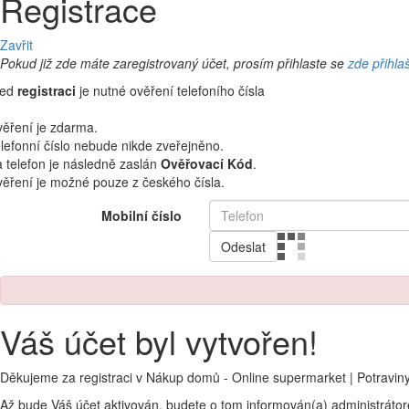
Registrace
Zavřit
Pokud již zde máte zaregistrovaný účet, prosím přihlaste se
zde přihla
řed
registraci
je nutné ověření telefoního čísla
ěření je zdarma.
lefonní číslo nebude nikde zveřejněno.
 telefon je následně zaslán
Ověřovací Kód
.
ěření je možné pouze z českého čísla.
Mobilní číslo
Odeslat
Váš účet byl vytvořen!
Děkujeme za registraci v Nákup domů - Online supermarket | Potravin
Až bude Váš účet aktivován, budete o tom informován(a) administráto