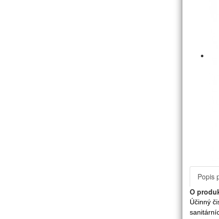
Popis 
O produ
Účinný či
sanitárn