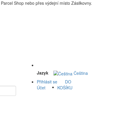
Parcel Shop nebo přes výdejní místo Zásilkovny.
 a okolí doprava zdarma. Nakupdomu.cz
Jazyk
Čeština
Přihlásit se
DO
Účet
KOŠÍKU