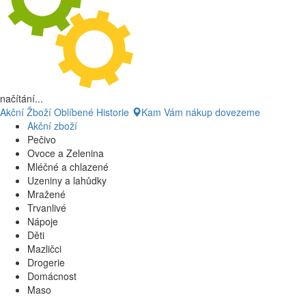
načítání...
Akční Žboží
Oblíbené
Historie
Kam Vám nákup dovezeme
Akční zboží
Pečivo
Ovoce a Zelenina
Mléčné a chlazené
Uzeniny a lahůdky
Mražené
Trvanlivé
Nápoje
Děti
Mazličci
Drogerie
Domácnost
Maso