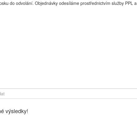
sku do odvolání. Objednávky odesíláme prostřednictvím služby PPL a 
y online, Čerstvé potraviny dovezeme až k vašim dveřím. Česká lípa
é výsledky!