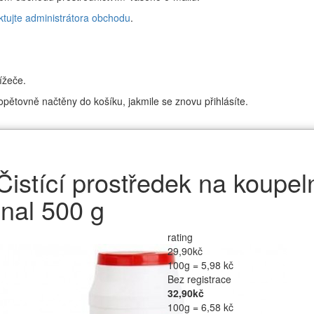
ktujte administrátora obchodu
.
ížeče.
pětovně načtěny do košíku, jakmile se znovu přihlásíte.
Čistící prostředek na koupel
inal 500 g
rating
29,90kč
100g = 5,98 kč
Bez registrace
32,90kč
100g = 6,58 kč