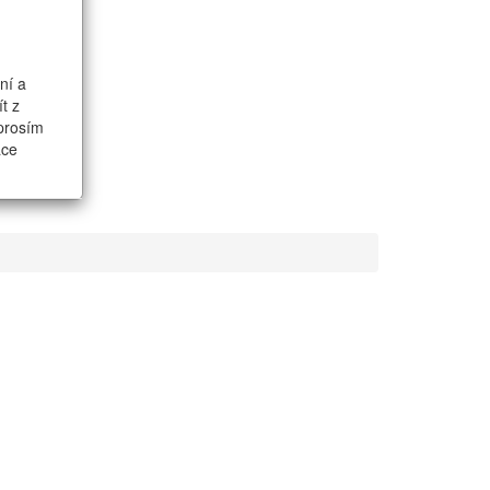
ní a
t z
 prosím
ace