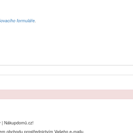
šovacího formuláře
.
y | Nákupdomů.cz!
rem obchodu prostřednictvím Vašeho e-mailu.