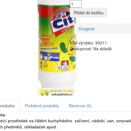
Přidat do košíku
Drogerie
Kód výrobku: 90211
Dostupnost: Na skladě
produktu
Podobné produkty
Recenze (0)
ktu
stící prostředek na čištění kuchyňského zařízení, nádobí, van, umyvad
.
ích předmětů, obkladaček apod