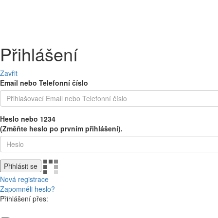
PEČIVO
OVOCE A ZELENINA
MLÉČNÉ A CHLAZENÉ
UZENINY 
Přihlášení
Zavřit
Email nebo Telefonní číslo
Heslo nebo 1234
(Změňte heslo po prvním přihlášení).
Přihlásit se
Nová registrace
Zapomněli heslo?
Přihlášení přes: