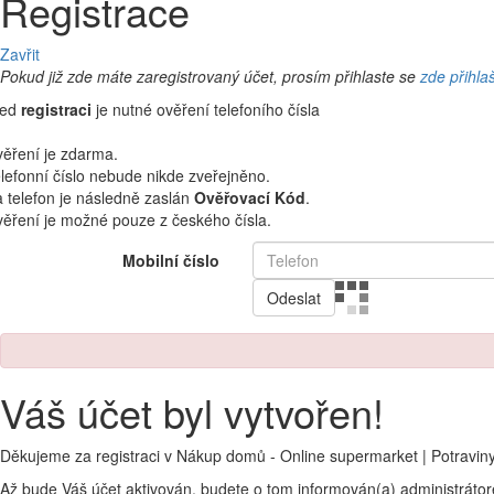
Registrace
Zavřit
Pokud již zde máte zaregistrovaný účet, prosím přihlaste se
zde přihla
řed
registraci
je nutné ověření telefoního čísla
ěření je zdarma.
lefonní číslo nebude nikde zveřejněno.
 telefon je následně zaslán
Ověřovací Kód
.
ěření je možné pouze z českého čísla.
Mobilní číslo
Odeslat
Váš účet byl vytvořen!
Děkujeme za registraci v Nákup domů - Online supermarket | Potravin
Až bude Váš účet aktivován, budete o tom informován(a) administráto