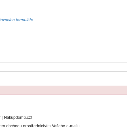
šovacího formuláře
.
y | Nákupdomů.cz!
rem obchodu prostřednictvím Vašeho e-mailu.