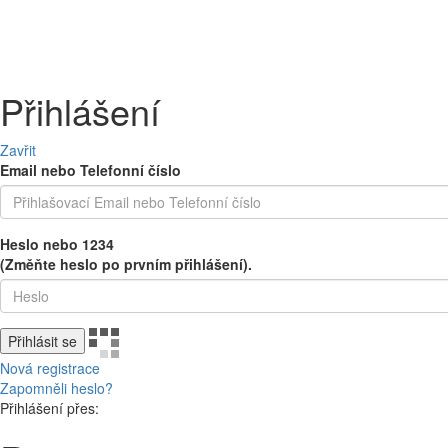
PEČIVO
OVOCE A ZELENINA
MLÉČNÉ A CHLAZENÉ
UZENINY 
Přihlášení
Zavřit
Email nebo Telefonní číslo
Heslo nebo 1234
(Změňte heslo po prvním přihlášení).
Přihlásit se
Nová registrace
Zapomněli heslo?
Přihlášení přes: