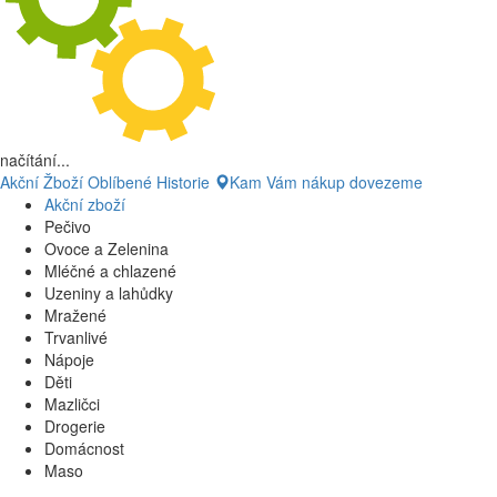
načítání...
Akční Žboží
Oblíbené
Historie
Kam Vám nákup dovezeme
Akční zboží
Pečivo
Ovoce a Zelenina
Mléčné a chlazené
Uzeniny a lahůdky
Mražené
Trvanlivé
Nápoje
Děti
Mazličci
Drogerie
Domácnost
Maso