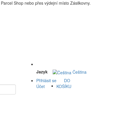
Parcel Shop nebo přes výdejní místo Zásilkovny.
 a okolí doprava zdarma. Nakupdomu.cz
Jazyk
Čeština
Přihlásit se
DO
Účet
KOŠÍKU