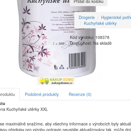
Přidat do košíku
Drogerie
Hygienické potř
Kuchyňské utěrky
Kód výrobku: 108378
Dostupnost: Na skladě
produktu
Podobné produkty
Recenze (0)
ktu
na Kuchyňské utěrky XXL
se maximálně snažíme, aby všechny informace o výrobcích byly aktuál
jsou předpisy pro výrobu potravin neustále aktualizovány tak, může dojí