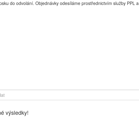
sku do odvolání. Objednávky odesíláme prostřednictvím služby PPL a 
y online, Čerstvé potraviny dovezeme až k vašim dveřím. Česká lípa
é výsledky!