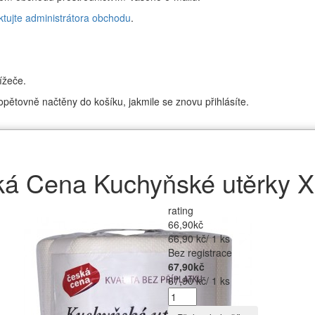
ktujte administrátora obchodu
.
ížeče.
pětovně načtěny do košíku, jakmile se znovu přihlásíte.
á Cena Kuchyňské utěrky 
rating
66,90kč
66,90 kč/ 1 ks
Bez registrace
67,90kč
67,90 kč/ 1 ks