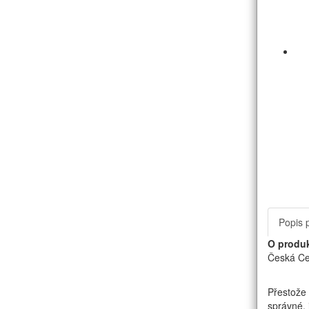
Popis 
O produ
Česká Ce
Přestože 
správné, 