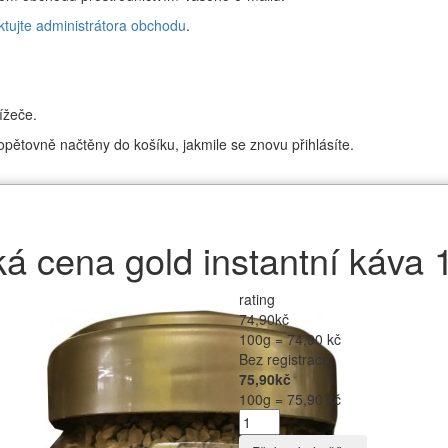
ktujte administrátora obchodu
.
ížeče.
pětovně načtěny do košíku, jakmile se znovu přihlásíte.
á cena gold instantní káva 
rating
74,90kč
100g = 74,90 kč
Bez registrace
75,90kč
100g = 75,90 kč