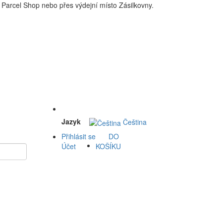
Parcel Shop nebo přes výdejní místo Zásilkovny.
 a okolí doprava zdarma. Nakupdomu.cz
Jazyk
Čeština
Přihlásit se
DO
Účet
KOŠÍKU