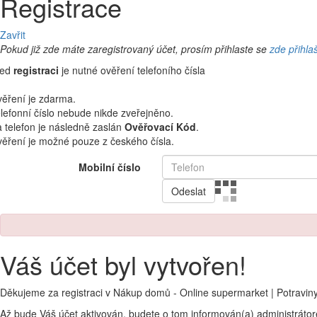
Registrace
Zavřit
Pokud již zde máte zaregistrovaný účet, prosím přihlaste se
zde přihla
řed
registraci
je nutné ověření telefoního čísla
ěření je zdarma.
lefonní číslo nebude nikde zveřejněno.
 telefon je následně zaslán
Ověřovací Kód
.
ěření je možné pouze z českého čísla.
Mobilní číslo
Odeslat
Váš účet byl vytvořen!
Děkujeme za registraci v Nákup domů - Online supermarket | Potravin
Až bude Váš účet aktivován, budete o tom informován(a) administráto