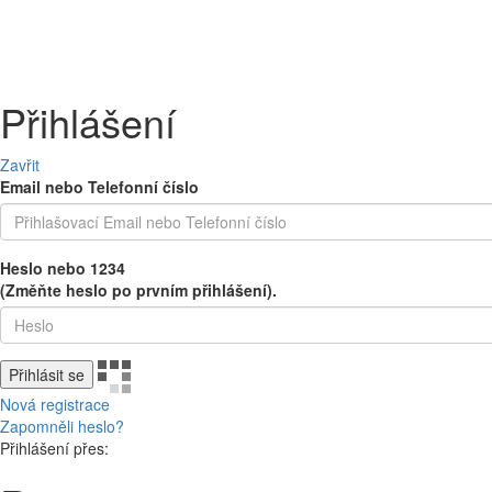
PEČIVO
OVOCE A ZELENINA
MLÉČNÉ A CHLAZENÉ
UZENINY 
Přihlášení
Zavřit
Email nebo Telefonní číslo
Heslo nebo 1234
(Změňte heslo po prvním přihlášení).
Přihlásit se
Nová registrace
Zapomněli heslo?
Přihlášení přes: