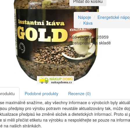
Přidat do košíku
Nápoje
Energetické nápo
Káva
Kód výrobku: 105959
Dostupnost: Na skladě
produktu
Podobné produkty
Recenze (0)
se maximálně snažíme, aby všechny informace o výrobcích byly aktuál
jsou předpisy pro výrobu potravin neustále aktualizovány tak, může dojí
tualizace předpisů ke změně složek a dietetických informací. Proto si
e si měli přečíst etiketu na výrobku a nespoléhejte se pouze na inform
é na našich stránkách.