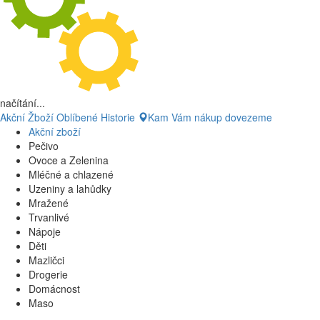
načítání...
Akční Žboží
Oblíbené
Historie
Kam Vám nákup dovezeme
Akční zboží
Pečivo
Ovoce a Zelenina
Mléčné a chlazené
Uzeniny a lahůdky
Mražené
Trvanlivé
Nápoje
Děti
Mazličci
Drogerie
Domácnost
Maso