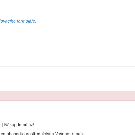
šovacího formuláře
.
y | Nákupdomů.cz!
rem obchodu prostřednictvím Vašeho e-mailu.