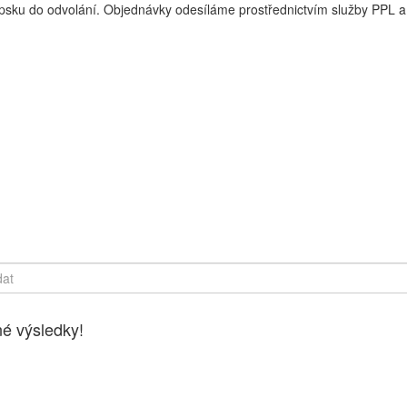
sku do odvolání. Objednávky odesíláme prostřednictvím služby PPL a 
y online, Čerstvé potraviny dovezeme až k vašim dveřím. Česká lípa
é výsledky!