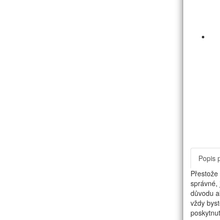
Popis 
Přestože 
správné, 
důvodu ak
vždy byst
poskytnut