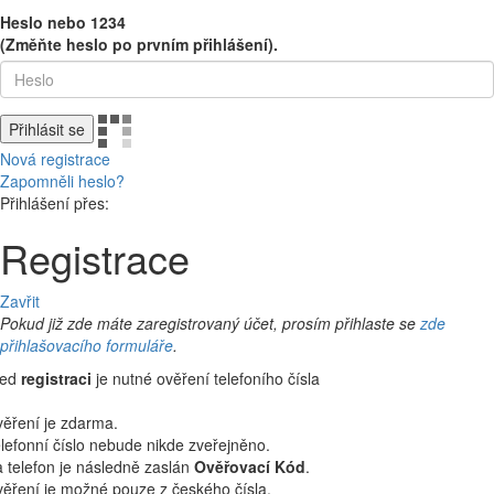
Heslo nebo 1234
(Změňte heslo po prvním přihlášení).
Přihlásit se
Nová registrace
Zapomněli heslo?
Přihlášení přes:
Registrace
Zavřit
Pokud již zde máte zaregistrovaný účet, prosím přihlaste se
zde
přihlašovacího formuláře
.
řed
registraci
je nutné ověření telefoního čísla
ěření je zdarma.
lefonní číslo nebude nikde zveřejněno.
 telefon je následně zaslán
Ověřovací Kód
.
ěření je možné pouze z českého čísla.