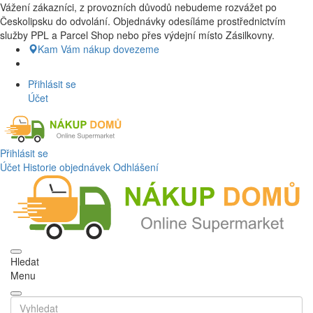
Vážení zákazníci, z provozních důvodů nebudeme rozvážet po
Nákup Potraviny domů, Nákup potraviny online, Čerstvé potraviny
Českolipsku do odvolání. Objednávky odesíláme prostřednictvím
dovezeme až k vašim dveřím. Česká lípa a okolí doprava zdarma.
služby PPL a Parcel Shop nebo přes výdejní místo Zásilkovny.
Nakupdomu.cz
Kam Vám nákup dovezeme
Přihlásit se
Účet
Přihlásit se
Účet
Historie objednávek
Odhlášení
Hledat
Menu