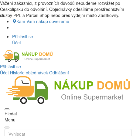
Vážení zákazníci, z provozních důvodů nebudeme rozvážet po
Nákup Potraviny domů, Nákup potraviny online, Čerstvé potraviny
Českolipsku do odvolání. Objednávky odesíláme prostřednictvím
dovezeme až k vašim dveřím. Česká lípa a okolí doprava zdarma.
služby PPL a Parcel Shop nebo přes výdejní místo Zásilkovny.
Nakupdomu.cz
Kam Vám nákup dovezeme
Přihlásit se
Účet
Přihlásit se
Účet
Historie objednávek
Odhlášení
Hledat
Menu