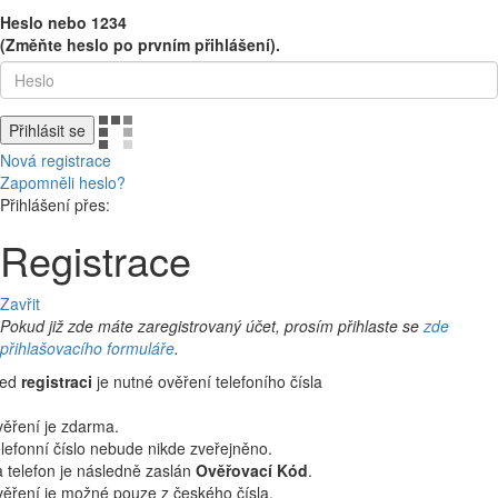
Heslo nebo 1234
(Změňte heslo po prvním přihlášení).
Přihlásit se
Nová registrace
Zapomněli heslo?
Přihlášení přes:
Registrace
Zavřit
Pokud již zde máte zaregistrovaný účet, prosím přihlaste se
zde
přihlašovacího formuláře
.
řed
registraci
je nutné ověření telefoního čísla
ěření je zdarma.
lefonní číslo nebude nikde zveřejněno.
 telefon je následně zaslán
Ověřovací Kód
.
ěření je možné pouze z českého čísla.