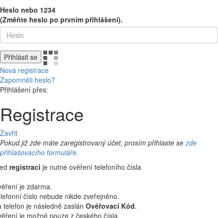
Heslo nebo 1234
(Změňte heslo po prvním přihlášení).
Přihlásit se
Nová registrace
Zapomněli heslo?
Přihlášení přes:
Registrace
Zavřit
Pokud již zde máte zaregistrovaný účet, prosím přihlaste se
zde
přihlašovacího formuláře
.
řed
registraci
je nutné ověření telefoního čísla
ěření je zdarma.
lefonní číslo nebude nikde zveřejněno.
 telefon je následně zaslán
Ověřovací Kód
.
ěření je možné pouze z českého čísla.