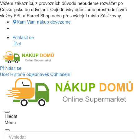
Vážení zákazníci, z provozních důvodů nebudeme rozvážet po
Nákup Potraviny domů, Nákup potraviny online, Čerstvé potraviny
Českolipsku do odvolání. Objednávky odesíláme prostřednictvím
dovezeme až k vašim dveřím. Česká lípa a okolí doprava zdarma.
služby PPL a Parcel Shop nebo přes výdejní místo Zásilkovny.
Nakupdomu.cz
Kam Vám nákup dovezeme
Přihlásit se
Účet
Přihlásit se
Účet
Historie objednávek
Odhlášení
Hledat
Menu