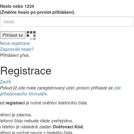
Heslo nebo 1234
(Změňte heslo po prvním přihlášení).
Přihlásit se
Nová registrace
Zapomněli heslo?
Přihlášení přes:
Registrace
Zavřit
Pokud již zde máte zaregistrovaný účet, prosím přihlaste se
zde
přihlašovacího formuláře
.
řed
registraci
je nutné ověření telefoního čísla
ěření je zdarma.
lefonní číslo nebude nikde zveřejněno.
 telefon je následně zaslán
Ověřovací Kód
.
ěření je možné pouze z českého čísla.