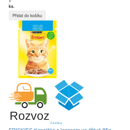
1
ks.
Přidat do košíku
FRISKIES Kapsička s lososem ve šťávě 85g