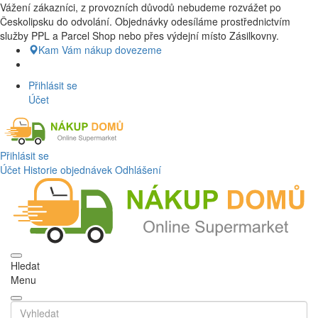
Vážení zákazníci, z provozních důvodů nebudeme rozvážet po
Nákup Potraviny domů, Nákup potraviny online, Čerstvé potraviny
Českolipsku do odvolání. Objednávky odesíláme prostřednictvím
dovezeme až k vašim dveřím. Česká lípa a okolí doprava zdarma.
služby PPL a Parcel Shop nebo přes výdejní místo Zásilkovny.
Nakupdomu.cz
Kam Vám nákup dovezeme
Přihlásit se
Účet
Přihlásit se
Účet
Historie objednávek
Odhlášení
Hledat
Menu