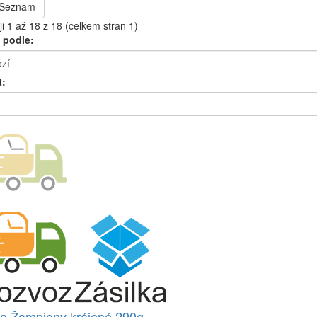
Seznam
i 1 až 18 z 18 (celkem stran 1)
 podle:
t:
a Žampiony krájené 290g