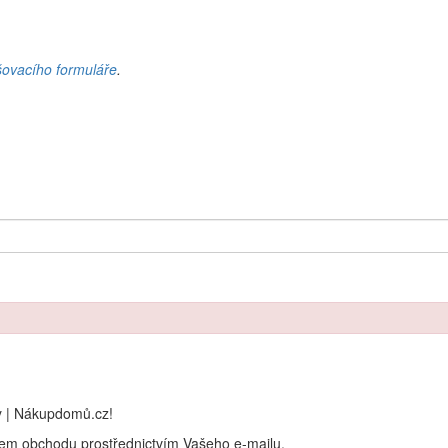
šovacího formuláře
.
y | Nákupdomů.cz!
rem obchodu prostřednictvím Vašeho e-mailu.