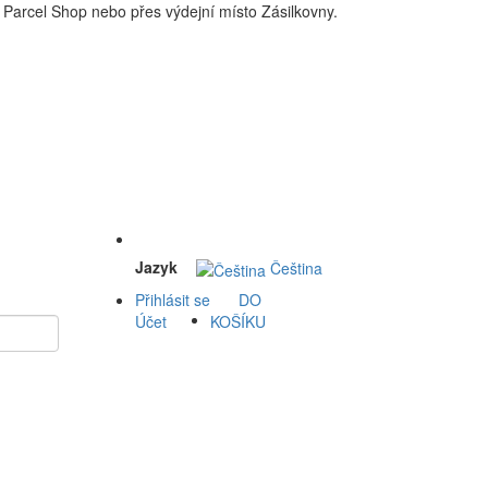
Parcel Shop nebo přes výdejní místo Zásilkovny.
 a okolí doprava zdarma. Nakupdomu.cz
Jazyk
Čeština
Přihlásit se
DO
Účet
KOŠÍKU