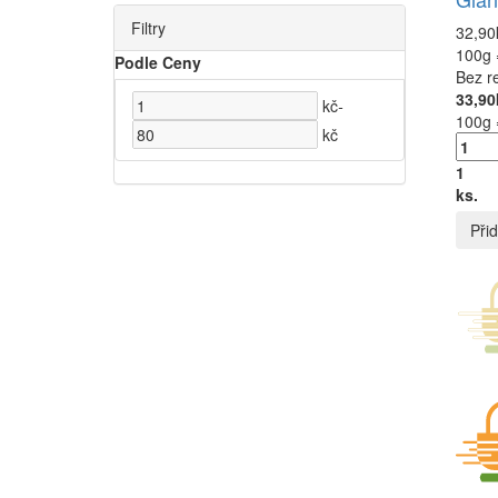
Filtry
32,90
100g 
Podle Ceny
Bez r
33,90
kč
-
100g 
kč
1
ks.
Přid