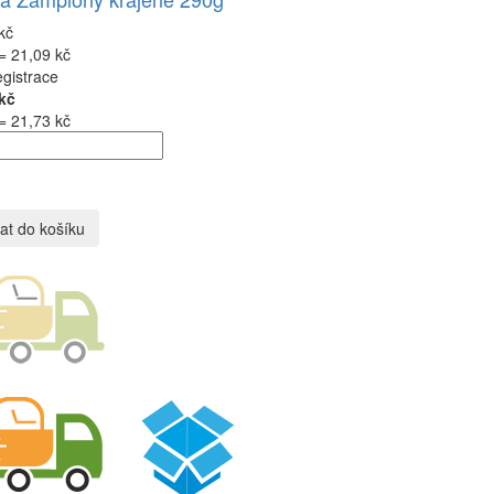
kč
= 21,09 kč
egistrace
kč
= 21,73 kč
at do košíku