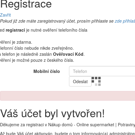
Registrace
Zavřit
Pokud již zde máte zaregistrovaný účet, prosím přihlaste se
zde přihla
řed
registraci
je nutné ověření telefoního čísla
ěření je zdarma.
lefonní číslo nebude nikde zveřejněno.
 telefon je následně zaslán
Ověřovací Kód
.
ěření je možné pouze z českého čísla.
Mobilní číslo
Odeslat
Váš účet byl vytvořen!
Děkujeme za registraci v Nákup domů - Online supermarket | Potravin
Až bude Váš účet aktivován, budete o tom informován(a) administráto