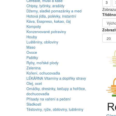
Cereálie, müsli a kaše
3
Chipsy, tyčinky, arašídy
Zobrazuj
Džemy, sladké pomazánky a med
Tříděno
Hotová jídla, polévky, instantní
Káva, Esspreso, kakao, čaj
Kompoty
Zobrazi
Konzervované potraviny
Houby
Luštěniny, obiloviny
Maso
Ovoce
Paštiky
Ryby, mořské plody
Zelenina
Koření, ochucovadla
LÉKÁRNA Vitamíny a doplňky stravy
Olej, ocet
Omáčky, dresinky, kečupy a hořčice,
dochucovadla
Přísady na vaření a pečení
Sladkosti
Těstoviny, rýže, obiloviny, luštěniny
Gian