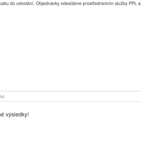
sku do odvolání. Objednávky odesíláme prostřednictvím služby PPL a 
y online, Čerstvé potraviny dovezeme až k vašim dveřím. Česká lípa
é výsledky!