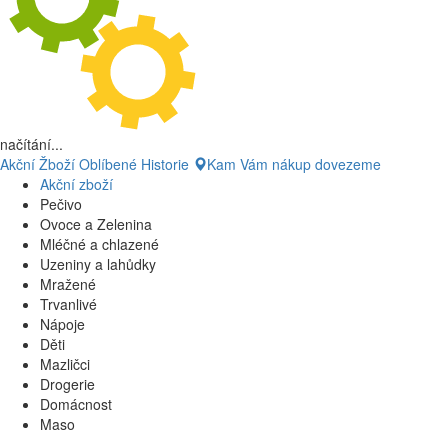
načítání...
Akční Žboží
Oblíbené
Historie
Kam Vám nákup dovezeme
Akční zboží
Pečivo
Ovoce a Zelenina
Mléčné a chlazené
Uzeniny a lahůdky
Mražené
Trvanlivé
Nápoje
Děti
Mazličci
Drogerie
Domácnost
Maso