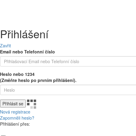
PEČIVO
OVOCE A ZELENINA
MLÉČNÉ A CHLAZENÉ
UZENINY 
Přihlášení
Zavřit
Email nebo Telefonní číslo
Heslo nebo 1234
(Změňte heslo po prvním přihlášení).
Přihlásit se
Nová registrace
Zapomněli heslo?
Přihlášení přes: