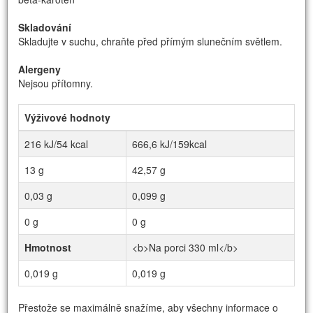
Skladování
Skladujte v suchu, chraňte před přímým slunečním světlem.
Alergeny
Nejsou přítomny.
Výživové hodnoty
216 kJ/54 kcal
666,6 kJ/159kcal
13 g
42,57 g
0,03 g
0,099 g
0 g
0 g
Hmotnost
<b>Na porci 330 ml</b>
0,019 g
0,019 g
Přestože se maximálně snažíme, aby všechny informace o