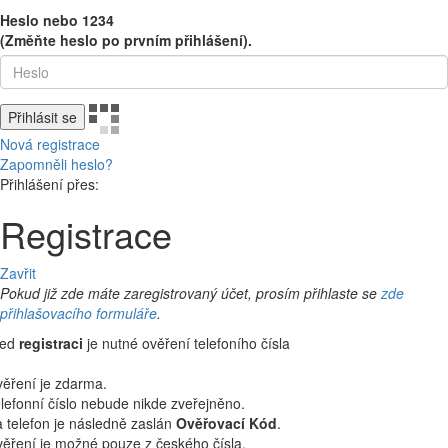
Heslo nebo 1234
(Změňte heslo po prvním přihlášení).
Přihlásit se
Nová registrace
Zapomněli heslo?
Přihlášení přes:
Registrace
Zavřit
Pokud již zde máte zaregistrovaný účet, prosím přihlaste se
zde
přihlašovacího formuláře
.
řed
registraci
je nutné ověření telefoního čísla
ěření je zdarma.
lefonní číslo nebude nikde zveřejněno.
 telefon je následně zaslán
Ověřovací Kód
.
ěření je možné pouze z českého čísla.