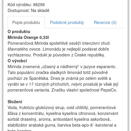
Kód výrobku: 98299
Dostupnost: Na skladě
Popis produktu
Podobné produkty
Recenze (0)
O produktu
Mirinda Orange 0,33l
Pomerančová Mirinda spolehlivě osvěží intenzivní chutí
šťavnatého ovoce. Limonádu je nejlepší podávat dobře
vychlazenou. Produkt je původem z České republiky.
O výrobci
Mirinda znamená „úžasný a nádherný“ v jazyce esparanto.
Tato populární značka sladkých limonád totiž původně
pochází ze Španělska. Dnes je známá po celém světě a
vyrábí se v 17 různých příchutích, nejvíc proslulá je však její
pomerančová varianta. Značku vlastní společnost PepsiCo.
Složení
Voda, fruktózo-glukózový sirup, oxid uhličitý, pomerančová
šťáva z koncentrátu, kyselina kyselina citronová, konzervant
sorbát draselný, aroma, antioxidant kyselina askorbová,
stabilizátor arabská guma, barviva beta-apo-8´-karotenal a
beta-karoten