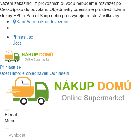
Vážení zákazníci, z provozních důvodů nebudeme rozvážet po
Nákup Potraviny domů, Nákup potraviny online, Čerstvé potraviny
Českolipsku do odvolání. Objednávky odesíláme prostřednictvím
dovezeme až k vašim dveřím. Česká lípa a okolí doprava zdarma.
služby PPL a Parcel Shop nebo přes výdejní místo Zásilkovny.
Nakupdomu.cz
Kam Vám nákup dovezeme
Přihlásit se
Účet
Přihlásit se
Účet
Historie objednávek
Odhlášení
Hledat
Menu