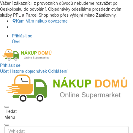
Vážení zákazníci, z provozních důvodů nebudeme rozvážet po
Nákup Potraviny domů, Nákup potraviny online, Čerstvé potraviny
Českolipsku do odvolání. Objednávky odesíláme prostřednictvím
dovezeme až k vašim dveřím. Česká lípa a okolí doprava zdarma.
služby PPL a Parcel Shop nebo přes výdejní místo Zásilkovny.
Nakupdomu.cz
Kam Vám nákup dovezeme
Přihlásit se
Účet
Přihlásit se
Účet
Historie objednávek
Odhlášení
Hledat
Menu