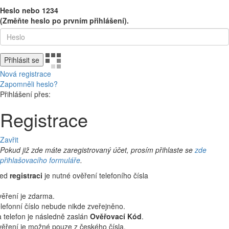
Heslo nebo 1234
(Změňte heslo po prvním přihlášení).
Přihlásit se
Nová registrace
Zapomněli heslo?
Přihlášení přes:
Registrace
Zavřit
Pokud již zde máte zaregistrovaný účet, prosím přihlaste se
zde
přihlašovacího formuláře
.
řed
registraci
je nutné ověření telefoního čísla
ěření je zdarma.
lefonní číslo nebude nikde zveřejněno.
 telefon je následně zaslán
Ověřovací Kód
.
ěření je možné pouze z českého čísla.