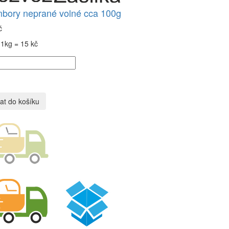
bory neprané volné cca 100g
č
1kg = 15 kč
at do košíku