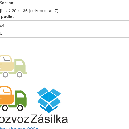
Seznam
i 1 až 20 z 136 (celkem stran 7)
 podle:
t:
ny 1ks cca 200g