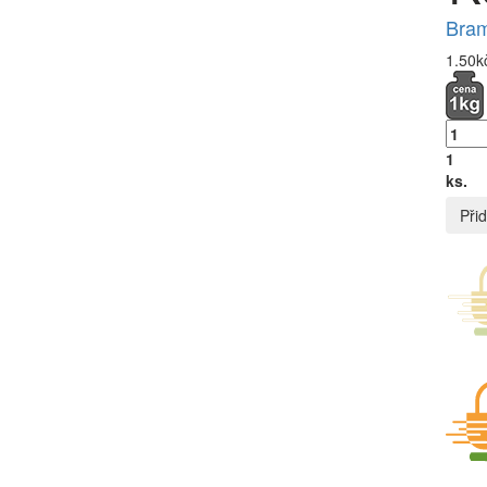
Bram
1.50k
1
ks.
Přid