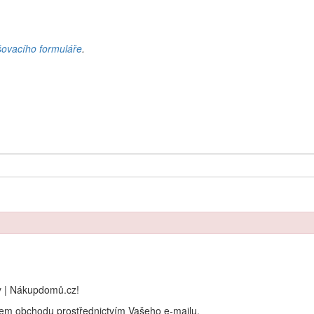
šovacího formuláře
.
y | Nákupdomů.cz!
rem obchodu prostřednictvím Vašeho e-mailu.