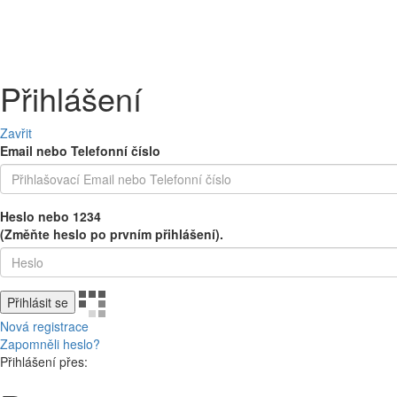
PEČIVO
OVOCE A ZELENINA
MLÉČNÉ A CHLAZENÉ
UZENINY 
Přihlášení
Zavřit
Email nebo Telefonní číslo
Heslo nebo 1234
(Změňte heslo po prvním přihlášení).
Přihlásit se
Nová registrace
Zapomněli heslo?
Přihlášení přes: