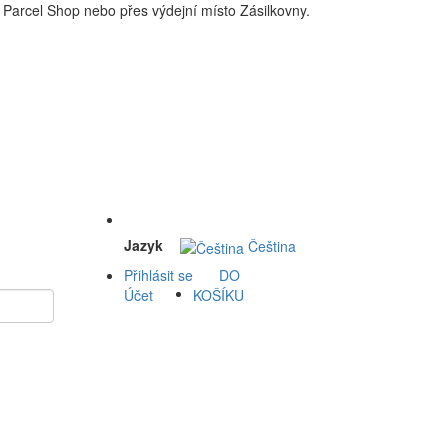
Parcel Shop nebo přes výdejní místo Zásilkovny.
 a okolí doprava zdarma. Nakupdomu.cz
Jazyk
Čeština
Přihlásit se
DO
Účet
KOŠÍKU