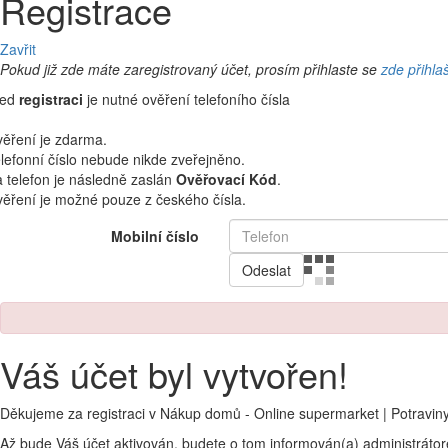
Registrace
Zavřit
Pokud již zde máte zaregistrovaný účet, prosím přihlaste se
zde přihla
řed
registraci
je nutné ověření telefoního čísla
ěření je zdarma.
lefonní číslo nebude nikde zveřejněno.
 telefon je následně zaslán
Ověřovací Kód
.
ěření je možné pouze z českého čísla.
Mobilní číslo
Odeslat
Váš účet byl vytvořen!
Děkujeme za registraci v Nákup domů - Online supermarket | Potravin
Až bude Váš účet aktivován, budete o tom informován(a) administráto