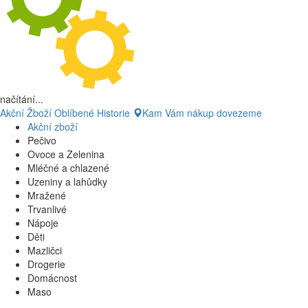
načítání...
Akční Žboží
Oblíbené
Historie
Kam Vám nákup dovezeme
Akční zboží
Pečivo
Ovoce a Zelenina
Mléčné a chlazené
Uzeniny a lahůdky
Mražené
Trvanlivé
Nápoje
Děti
Mazličci
Drogerie
Domácnost
Maso