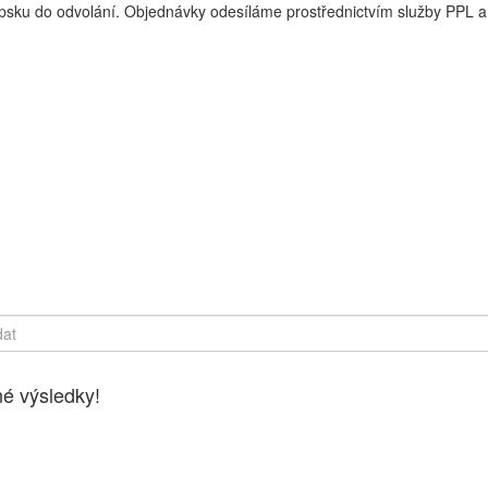
sku do odvolání. Objednávky odesíláme prostřednictvím služby PPL a 
y online, Čerstvé potraviny dovezeme až k vašim dveřím. Česká lípa
é výsledky!