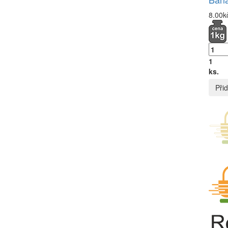
8.00k
1
ks.
Přid