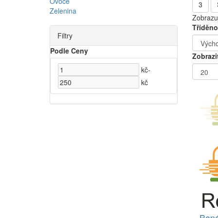
Ovoce
3
Zelenina
Zobrazuj
Tříděno
Filtry
Podle Ceny
Zobrazi
kč
-
kč
Baná