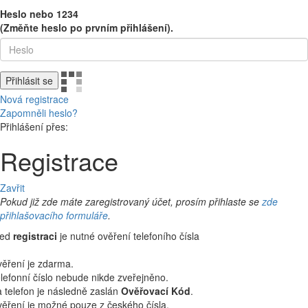
Heslo nebo 1234
(Změňte heslo po prvním přihlášení).
Přihlásit se
Nová registrace
Zapomněli heslo?
Přihlášení přes:
Registrace
Zavřit
Pokud již zde máte zaregistrovaný účet, prosím přihlaste se
zde
přihlašovacího formuláře
.
řed
registraci
je nutné ověření telefoního čísla
ěření je zdarma.
lefonní číslo nebude nikde zveřejněno.
 telefon je následně zaslán
Ověřovací Kód
.
ěření je možné pouze z českého čísla.