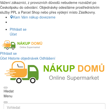
Vážení zákazníci, z provozních důvodů nebudeme rozvážet po
Nákup Potraviny domů, Nákup potraviny online, Čerstvé potraviny
Českolipsku do odvolání. Objednávky odesíláme prostřednictvím
dovezeme až k vašim dveřím. Česká lípa a okolí doprava zdarma.
služby PPL a Parcel Shop nebo přes výdejní místo Zásilkovny.
Nakupdomu.cz
Kam Vám nákup dovezeme
Přihlásit se
Účet
Přihlásit se
Účet
Historie objednávek
Odhlášení
Hledat
Menu