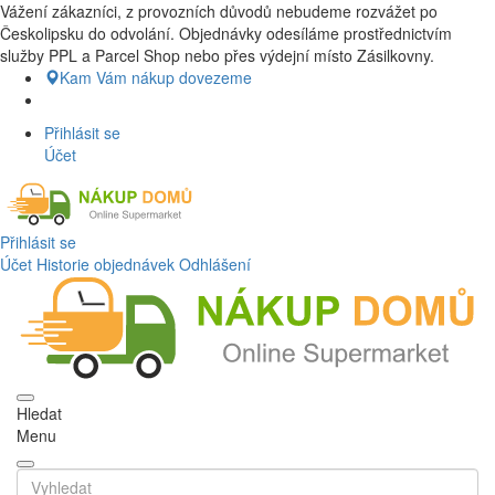
Vážení zákazníci, z provozních důvodů nebudeme rozvážet po
Nákup Potraviny domů, Nákup potraviny online, Čerstvé potraviny
Českolipsku do odvolání. Objednávky odesíláme prostřednictvím
dovezeme až k vašim dveřím. Česká lípa a okolí doprava zdarma.
služby PPL a Parcel Shop nebo přes výdejní místo Zásilkovny.
Nakupdomu.cz
Kam Vám nákup dovezeme
Přihlásit se
Účet
Přihlásit se
Účet
Historie objednávek
Odhlášení
Hledat
Menu