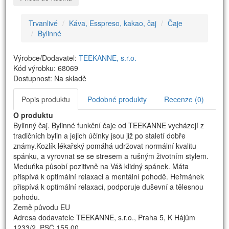
Trvanlivé
Káva, Esspreso, kakao, čaj
Čaje
Bylinné
Výrobce/Dodavatel:
TEEKANNE, s.r.o.
Kód výrobku: 68069
Dostupnost: Na skladě
Popis produktu
Podobné produkty
Recenze (0)
O produktu
Bylinný čaj. Bylinné funkční čaje od TEEKANNE vycházejí z
tradičních bylin a jejich účinky jsou již po staletí dobře
známy.Kozlík lékařský pomáhá udržovat normální kvalitu
spánku, a vyrovnat se se stresem a rušným životním stylem.
Meduňka působí pozitivně na Váš klidný spánek. Máta
přispívá k optimální relaxaci a mentální pohodě. Heřmánek
přispívá k optimální relaxaci, podporuje duševní a tělesnou
pohodu.
Země původu EU
Adresa dodavatele TEEKANNE, s.r.o., Praha 5, K Hájům
1233/2, PSČ 155 00