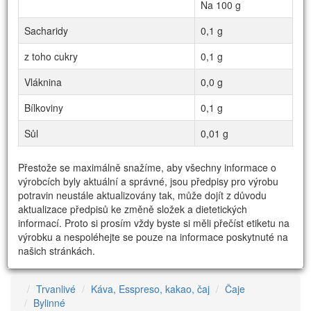
Na 100 g
Sacharidy
0,1 g
z toho cukry
0,1 g
Vláknina
0,0 g
Bílkoviny
0,1 g
Sůl
0,01 g
Přestože se maximálně snažíme, aby všechny informace o
výrobcích byly aktuální a správné, jsou předpisy pro výrobu
potravin neustále aktualizovány tak, může dojít z důvodu
aktualizace předpisů ke změně složek a dietetických
informací. Proto si prosím vždy byste si měli přečíst etiketu na
výrobku a nespoléhejte se pouze na informace poskytnuté na
našich stránkách.
Trvanlivé
Káva, Esspreso, kakao, čaj
Čaje
Bylinné