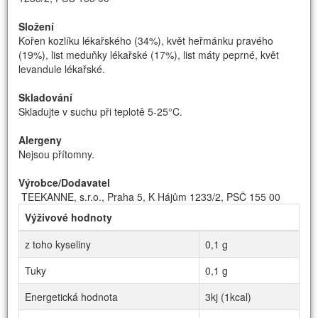
Složení
Kořen kozlíku lékařského (34%), květ heřmánku pravého
(19%), list meduňky lékařské (17%), list máty peprné, květ
levandule lékařské.
Skladování
Skladujte v suchu při teplotě 5-25°C.
Alergeny
Nejsou přítomny.
Výrobce/Dodavatel
TEEKANNE, s.r.o., Praha 5, K Hájům 1233/2, PSČ 155 00
Výživové hodnoty
z toho kyseliny
0,1 g
Tuky
0,1 g
Energetická hodnota
3kj (1kcal)