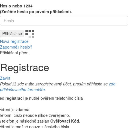
Heslo nebo 1234
(Změňte heslo po prvním přihlášení).
Přihlásit se
Nová registrace
Zapomněli heslo?
Přihlášení přes:
Registrace
Zavřit
Pokud již zde máte zaregistrovaný účet, prosím přihlaste se
zde
přihlašovacího formuláře
.
řed
registraci
je nutné ověření telefoního čísla
ěření je zdarma.
lefonní číslo nebude nikde zveřejněno.
 telefon je následně zaslán
Ověřovací Kód
.
ěření je možné pouze z českého čísla.