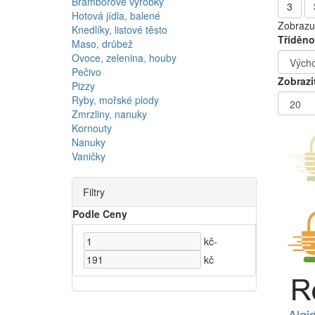
Bramborové výrobky
3
Hotová jídla, balené
Zobrazuj
Knedlíky, listové těsto
Tříděno
Maso, drůbež
Ovoce, zelenina, houby
Pečivo
Zobrazi
Pizzy
Ryby, mořské plody
Zmrzliny, nanuky
Kornouty
Nanuky
Vaničky
Filtry
Podle Ceny
kč
-
kč
Algi