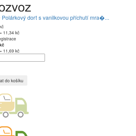
Polárkový dort s vanilkovou příchutí mra�...
kč
= 11,34 kč
egistrace
kč
= 11,69 kč
at do košíku