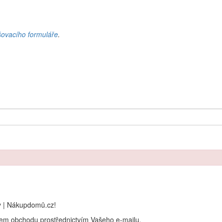
šovacího formuláře
.
y | Nákupdomů.cz!
rem obchodu prostřednictvím Vašeho e-mailu.