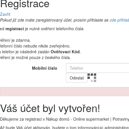
Registrace
Zavřit
Pokud již zde máte zaregistrovaný účet, prosím přihlaste se
zde přihla
řed
registraci
je nutné ověření telefoního čísla
ěření je zdarma.
lefonní číslo nebude nikde zveřejněno.
 telefon je následně zaslán
Ověřovací Kód
.
ěření je možné pouze z českého čísla.
Mobilní číslo
Odeslat
Váš účet byl vytvořen!
Děkujeme za registraci v Nákup domů - Online supermarket | Potravin
Až bude Váš účet aktivován, budete o tom informován(a) administráto