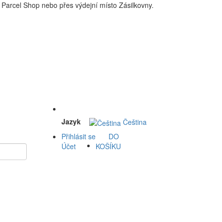
Parcel Shop nebo přes výdejní místo Zásilkovny.
 a okolí doprava zdarma. Nakupdomu.cz
Jazyk
Čeština
Přihlásit se
DO
Účet
KOŠÍKU