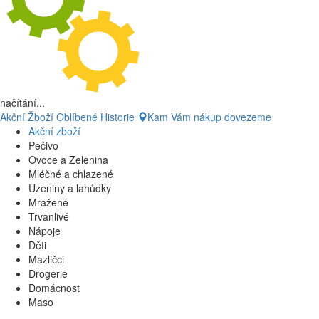
načítání...
Akční Žboží
Oblíbené
Historie
Kam Vám nákup dovezeme
Akční zboží
Pečivo
Ovoce a Zelenina
Mléčné a chlazené
Uzeniny a lahůdky
Mražené
Trvanlivé
Nápoje
Děti
Mazličci
Drogerie
Domácnost
Maso