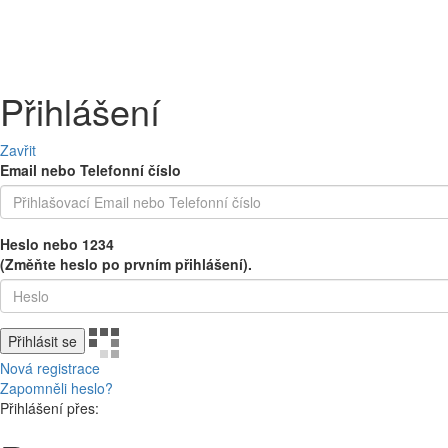
PEČIVO
OVOCE A ZELENINA
MLÉČNÉ A CHLAZENÉ
UZENINY 
Přihlášení
Zavřit
Email nebo Telefonní číslo
Heslo nebo 1234
(Změňte heslo po prvním přihlášení).
Přihlásit se
Nová registrace
Zapomněli heslo?
Přihlášení přes: