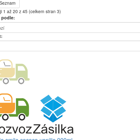
Seznam
i 1 až 20 z 45 (celkem stran 3)
 podle:
t:
da smile cococa-vanilla 900ml