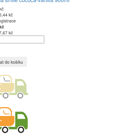
kč
5,44 kč
egistrace
kč
7,67 kč
at do košíku