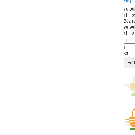
76,90
1l = 8
Bez r
78,90
1l = 8
1
ks.
Přid