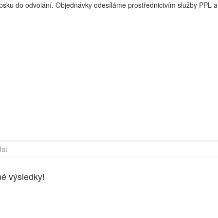
sku do odvolání. Objednávky odesíláme prostřednictvím služby PPL a 
y online, Čerstvé potraviny dovezeme až k vašim dveřím. Česká lípa
é výsledky!