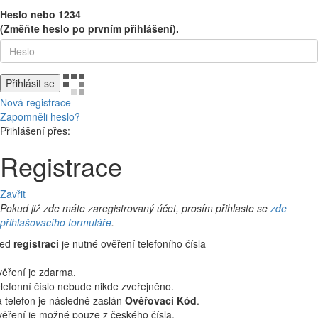
Heslo nebo 1234
(Změňte heslo po prvním přihlášení).
Přihlásit se
Nová registrace
Zapomněli heslo?
Přihlášení přes:
Registrace
Zavřit
Pokud již zde máte zaregistrovaný účet, prosím přihlaste se
zde
přihlašovacího formuláře
.
řed
registraci
je nutné ověření telefoního čísla
ěření je zdarma.
lefonní číslo nebude nikde zveřejněno.
 telefon je následně zaslán
Ověřovací Kód
.
ěření je možné pouze z českého čísla.