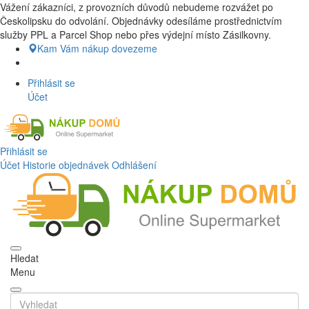
Vážení zákazníci, z provozních důvodů nebudeme rozvážet po
Nákup Potraviny domů, Nákup potraviny online, Čerstvé potraviny
Českolipsku do odvolání. Objednávky odesíláme prostřednictvím
dovezeme až k vašim dveřím. Česká lípa a okolí doprava zdarma.
služby PPL a Parcel Shop nebo přes výdejní místo Zásilkovny.
Nakupdomu.cz
Kam Vám nákup dovezeme
Přihlásit se
Účet
Přihlásit se
Účet
Historie objednávek
Odhlášení
Hledat
Menu