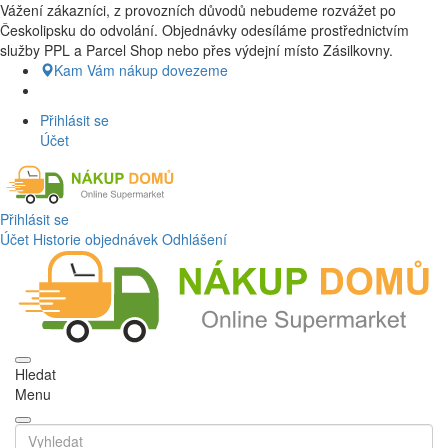
Vážení zákazníci, z provozních důvodů nebudeme rozvážet po
Nákup Potraviny domů, Nákup potraviny online, Čerstvé potraviny
Českolipsku do odvolání. Objednávky odesíláme prostřednictvím
dovezeme až k vašim dveřím. Česká lípa a okolí doprava zdarma.
služby PPL a Parcel Shop nebo přes výdejní místo Zásilkovny.
Nakupdomu.cz
Kam Vám nákup dovezeme
Přihlásit se
Účet
Přihlásit se
Účet
Historie objednávek
Odhlášení
Hledat
Menu