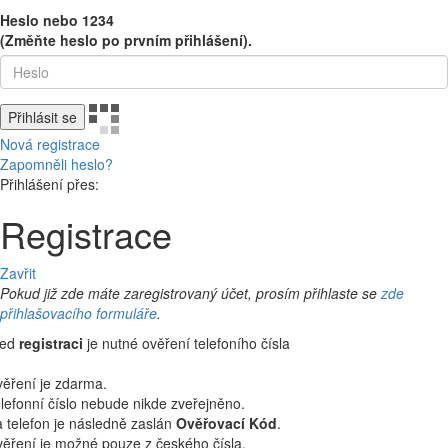
Heslo nebo 1234
(Změňte heslo po prvním přihlášení).
Přihlásit se
Nová registrace
Zapomněli heslo?
Přihlášení přes:
Registrace
Zavřit
Pokud již zde máte zaregistrovaný účet, prosím přihlaste se
zde
přihlašovacího formuláře
.
řed
registraci
je nutné ověření telefoního čísla
ěření je zdarma.
lefonní číslo nebude nikde zveřejněno.
 telefon je následně zaslán
Ověřovací Kód
.
ěření je možné pouze z českého čísla.