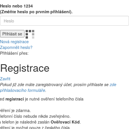
Heslo nebo 1234
(Změňte heslo po prvním přihlášení).
Přihlásit se
Nová registrace
Zapomněli heslo?
Přihlášení přes:
Registrace
Zavřit
Pokud již zde máte zaregistrovaný účet, prosím přihlaste se
zde
přihlašovacího formuláře
.
řed
registraci
je nutné ověření telefoního čísla
ěření je zdarma.
lefonní číslo nebude nikde zveřejněno.
 telefon je následně zaslán
Ověřovací Kód
.
ěření je možné pouze z českého čísla.