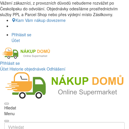
Vážení zákazníci, z provozních důvodů nebudeme rozvážet po
Nákup Potraviny domů, Nákup potraviny online, Čerstvé potraviny
Českolipsku do odvolání. Objednávky odesíláme prostřednictvím
dovezeme až k vašim dveřím. Česká lípa a okolí doprava zdarma.
služby PPL a Parcel Shop nebo přes výdejní místo Zásilkovny.
Nakupdomu.cz
Kam Vám nákup dovezeme
Přihlásit se
Účet
Přihlásit se
Účet
Historie objednávek
Odhlášení
Hledat
Menu