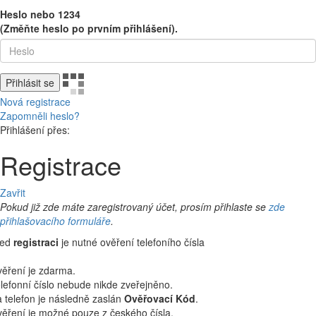
Heslo nebo 1234
(Změňte heslo po prvním přihlášení).
Přihlásit se
Nová registrace
Zapomněli heslo?
Přihlášení přes:
Registrace
Zavřit
Pokud již zde máte zaregistrovaný účet, prosím přihlaste se
zde
přihlašovacího formuláře
.
řed
registraci
je nutné ověření telefoního čísla
ěření je zdarma.
lefonní číslo nebude nikde zveřejněno.
 telefon je následně zaslán
Ověřovací Kód
.
ěření je možné pouze z českého čísla.