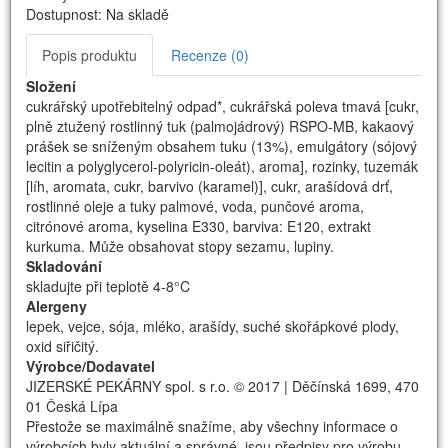
Dostupnost: Na skladě
Popis produktu
Recenze (0)
Složení
cukrářský upotřebitelný odpad*, cukrářská poleva tmavá [cukr,
plně ztužený rostlinný tuk (palmojádrový) RSPO-MB, kakaový
prášek se sníženým obsahem tuku (13%), emulgátory (sójový
lecitin a polyglycerol-polyricin-oleát), aroma], rozinky, tuzemák
[líh, aromata, cukr, barvivo (karamel)], cukr, arašídová drť,
rostlinné oleje a tuky palmové, voda, punčové aroma,
citrónové aroma, kyselina E330, barviva: E120, extrakt
kurkuma. Může obsahovat stopy sezamu, lupiny.
Skladování
skladujte při teplotě 4-8°C
Alergeny
lepek, vejce, sója, mléko, arašídy, suché skořápkové plody,
oxid siřičitý.
Výrobce/Dodavatel
JIZERSKÉ PEKÁRNY spol. s r.o. © 2017 | Děčínská 1699, 470
01 Česká Lípa
Přestože se maximálně snažíme, aby všechny informace o
výrobcích byly aktuální a správné, jsou předpisy pro výrobu