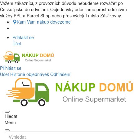
Vážení zákazníci, z provozních důvodů nebudeme rozvážet po
Nákup Potraviny domů, Nákup potraviny online, Čerstvé potraviny
Českolipsku do odvolání. Objednávky odesíláme prostřednictvím
dovezeme až k vašim dveřím. Česká lípa a okolí doprava zdarma.
služby PPL a Parcel Shop nebo přes výdejní místo Zásilkovny.
Nakupdomu.cz
Kam Vám nákup dovezeme
Přihlásit se
Účet
Přihlásit se
Účet
Historie objednávek
Odhlášení
Hledat
Menu