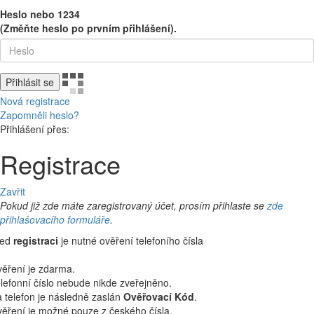
Heslo nebo 1234
(Změňte heslo po prvním přihlášení).
Přihlásit se
Nová registrace
Zapomněli heslo?
Přihlášení přes:
Registrace
Zavřit
Pokud již zde máte zaregistrovaný účet, prosím přihlaste se
zde
přihlašovacího formuláře
.
řed
registraci
je nutné ověření telefoního čísla
ěření je zdarma.
lefonní číslo nebude nikde zveřejněno.
 telefon je následně zaslán
Ověřovací Kód
.
ěření je možné pouze z českého čísla.