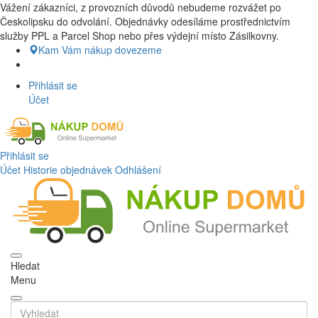
Vážení zákazníci, z provozních důvodů nebudeme rozvážet po
Nákup Potraviny domů, Nákup potraviny online, Čerstvé potraviny
Českolipsku do odvolání. Objednávky odesíláme prostřednictvím
dovezeme až k vašim dveřím. Česká lípa a okolí doprava zdarma.
služby PPL a Parcel Shop nebo přes výdejní místo Zásilkovny.
Nakupdomu.cz
Kam Vám nákup dovezeme
Přihlásit se
Účet
Přihlásit se
Účet
Historie objednávek
Odhlášení
Hledat
Menu